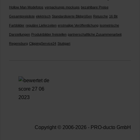
Hollow Man Modefotos
verpackungs mockups
bezahlbare Preise
Gesamtpreisliste
elektrisch
Standardisierte Bildgrößen
Retusche
16 Bit
Farbbilder
reguläre Lieferzeiten
erstmalige Veröffentlichung
isometrische
Darstellungen
Produktbilder freistellen
partnerschaftliche Zusammenarbeit
Regensburg
ClippingService24
Stuttgart
Copyright © 2006-2026 - PRO-ducto GmbH