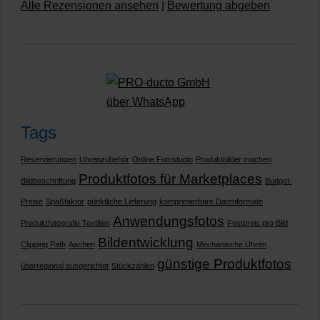
Alle Rezensionen ansehen
|
Bewertung abgeben
Tags
Reservierungen
Uhrenzubehör
Online Fotostudio
Produktbilder machen
Produktfotos für Marketplaces
Bildbeschriftung
Budget-
Preise
Spaßfaktor
pünktliche Lieferung
komprimierbare Datenformate
Anwendungsfotos
Produktfotografie Textilien
Festpreis pro Bild
Bildentwicklung
Clipping Path
Aachen
Mechanische Uhren
günstige Produktfotos
überregional ausgerichtet
Stückzahlen