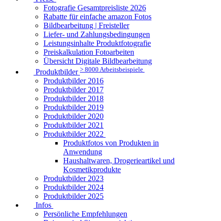
Fotografie Gesamtpreisliste 2026
Rabatte für einfache amazon Fotos
Bildbearbeitung | Freisteller
Liefer- und Zahlungsbedingungen
Leistungsinhalte Produktfotografie
Preiskalkulation Fotoarbeiten
Übersicht Digitale Bildbearbeitung
> 8000 Arbeitsbeispiele
Produktbilder
Produktbilder 2016
Produktbilder 2017
Produktbilder 2018
Produktbilder 2019
Produktbilder 2020
Produktbilder 2021
Produktbilder 2022
Produktfotos von Produkten in
Anwendung
Haushaltwaren, Drogerieartikel und
Kosmetikprodukte
Produktbilder 2023
Produktbilder 2024
Produktbilder 2025
Infos
Persönliche Empfehlungen