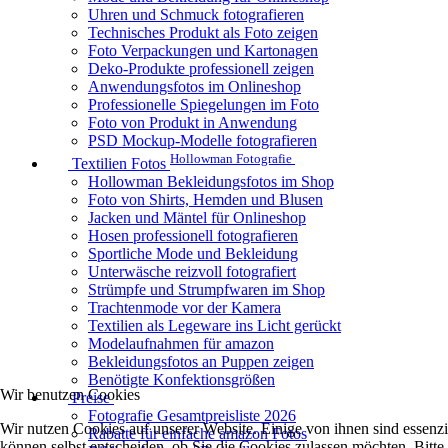
Uhren und Schmuck fotografieren
Technisches Produkt als Foto zeigen
Foto Verpackungen und Kartonagen
Deko-Produkte professionell zeigen
Anwendungsfotos im Onlineshop
Professionelle Spiegelungen im Foto
Foto von Produkt in Anwendung
PSD Mockup-Modelle fotografieren
Hollowman Fotografie
Textilien Fotos
Hollowman Bekleidungsfotos im Shop
Foto von Shirts, Hemden und Blusen
Jacken und Mäntel für Onlineshop
Hosen professionell fotografieren
Sportliche Mode und Bekleidung
Unterwäsche reizvoll fotografiert
Strümpfe und Strumpfwaren im Shop
Trachtenmode vor der Kamera
Textilien als Legeware ins Licht gerückt
Modelaufnahmen für amazon
Bekleidungsfotos an Puppen zeigen
Benötigte Konfektionsgrößen
Wir benutzen Cookies
Preise
Fotografie Gesamtpreisliste 2026
Wir nutzen Cookies auf unserer Website. Einige von ihnen sind essenzi
Rabatte für einfache amazon Fotos
können selbst entscheiden, ob Sie die Cookies zulassen möchten. Bitte