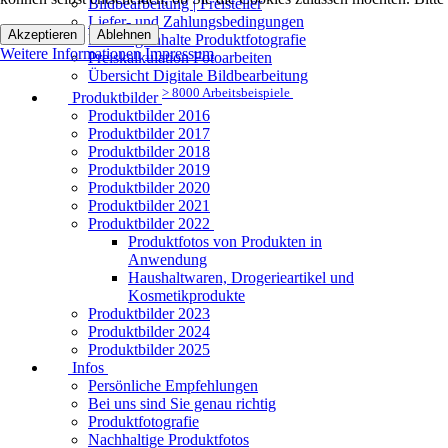
Bildbearbeitung | Freisteller
Liefer- und Zahlungsbedingungen
Akzeptieren
Ablehnen
Leistungsinhalte Produktfotografie
Weitere Informationen
Impressum
Preiskalkulation Fotoarbeiten
Übersicht Digitale Bildbearbeitung
> 8000 Arbeitsbeispiele
Produktbilder
Produktbilder 2016
Produktbilder 2017
Produktbilder 2018
Produktbilder 2019
Produktbilder 2020
Produktbilder 2021
Produktbilder 2022
Produktfotos von Produkten in
Anwendung
Haushaltwaren, Drogerieartikel und
Kosmetikprodukte
Produktbilder 2023
Produktbilder 2024
Produktbilder 2025
Infos
Persönliche Empfehlungen
Bei uns sind Sie genau richtig
Produktfotografie
Nachhaltige Produktfotos