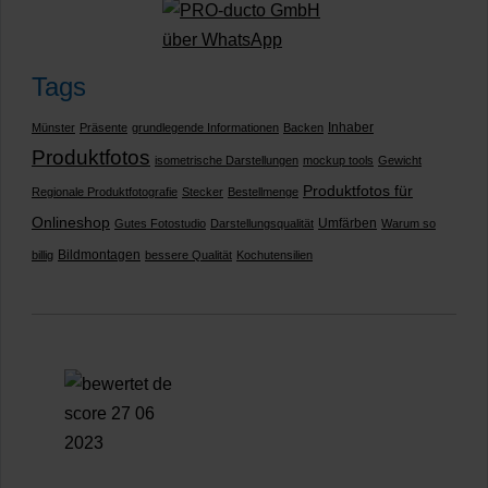
Tags
Inhaber
Münster
Präsente
grundlegende Informationen
Backen
Produktfotos
isometrische Darstellungen
mockup tools
Gewicht
Produktfotos für
Regionale Produktfotografie
Stecker
Bestellmenge
Onlineshop
Umfärben
Gutes Fotostudio
Darstellungsqualität
Warum so
Bildmontagen
billig
bessere Qualität
Kochutensilien