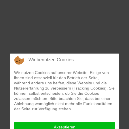
Wir benutzen Cookies
Wir nutzen Cookies auf unserer Website. Einige von
ihnen sind essenziell für den Betrieb der Seite,
während andere uns helfen, diese Website und die
Nutzererfahrung zu verbessern (Tracking Cookies). Sie
können selbst entscheiden, ob Sie die Cookies
zulassen möchten. Bitte beachten Sie, dass bei einer
Ablehnung womöglich nicht mehr alle Funktionalitäten
der Seite zur Verfügung stehen.
Akzeptieren