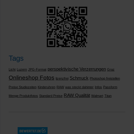
Tags
perspektivische Verzerrungen
Licht
Luzern
JPG-Format
Graz
Onlineshop Fotos
Schmuck
lizenzfrei
Photoshop freistellen
Preise Studiozeiten
Kinderuhren
RAW
was steckt dahinter
Infos
Passform
RAW Qualität
Menge Produktfotos
Standard Preise
Walmart
Titan