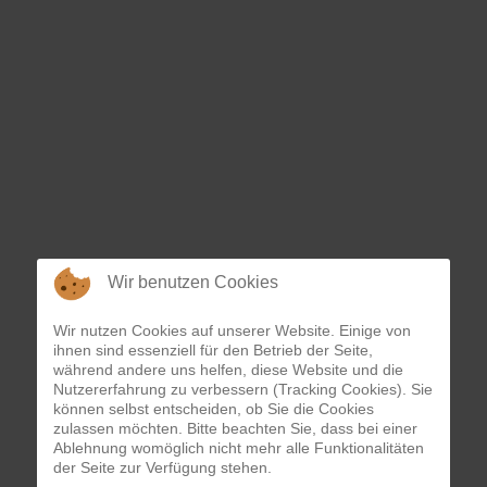
Wir benutzen Cookies
Wir nutzen Cookies auf unserer Website. Einige von
ihnen sind essenziell für den Betrieb der Seite,
während andere uns helfen, diese Website und die
Nutzererfahrung zu verbessern (Tracking Cookies). Sie
können selbst entscheiden, ob Sie die Cookies
zulassen möchten. Bitte beachten Sie, dass bei einer
Ablehnung womöglich nicht mehr alle Funktionalitäten
der Seite zur Verfügung stehen.