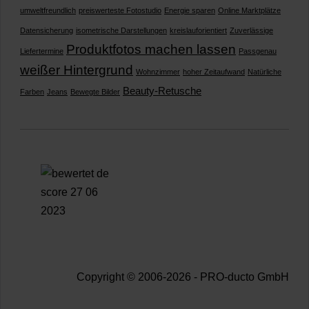
umweltfreundlich
preiswerteste Fotostudio
Energie sparen
Online Marktplätze
Datensicherung
isometrische Darstellungen
kreislauforientiert
Zuverlässige
Produktfotos machen lassen
Liefertermine
Passgenau
weißer Hintergrund
Wohnzimmer
hoher Zeitaufwand
Natürliche
Beauty-Retusche
Farben
Jeans
Bewegte Bilder
Copyright © 2006-2026 - PRO-ducto GmbH