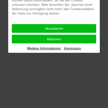
können selbst entscheiden, ob Sie die Cookies
zulassen möchten. Bitte beachten Sie, dass bei einer
Ablehnung womöglich nicht mehr alle Funktionalitäten
der Seite zur Verfügung stehen.
Akzeptieren
Ablehnen
Weitere Informationen
Impressum