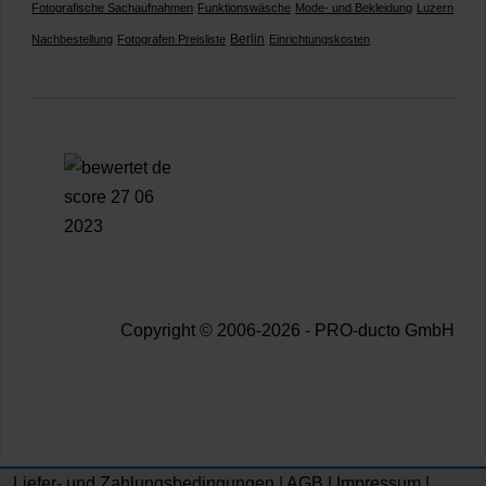
Fotografische Sachaufnahmen
Funktionswäsche
Mode- und Bekleidung
Luzern
Berlin
Nachbestellung
Fotografen Preisliste
Einrichtungskosten
Copyright © 2006-2026 - PRO-ducto GmbH
Liefer- und Zahlungsbedingungen
|
AGB
|
Impressum
|