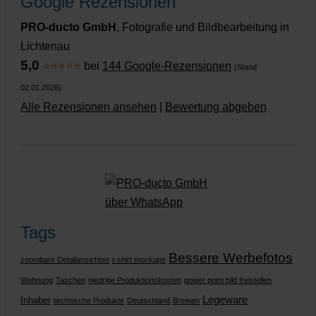
Google Rezensionen
PRO-ducto GmbH
, Fotografie und Bildbearbeitung in
Lichtenau
5,0
⭐⭐⭐⭐⭐
bei
144 Google-Rezensionen
(Stand
02.01.2026)
Alle Rezensionen ansehen
|
Bewertung abgeben
Tags
Bessere Werbefotos
zoombare Detailansichten
t-shirt mockups
Wohnung
Taschen
niedrige Produktionskosten
power point bild freistellen
Legeware
Inhaber
technische Produkte
Deutschland
Bremen