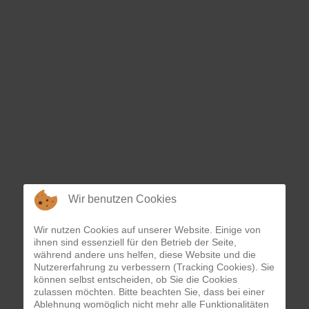
Wir benutzen Cookies
Wir nutzen Cookies auf unserer Website. Einige von
ihnen sind essenziell für den Betrieb der Seite,
während andere uns helfen, diese Website und die
Nutzererfahrung zu verbessern (Tracking Cookies). Sie
können selbst entscheiden, ob Sie die Cookies
zulassen möchten. Bitte beachten Sie, dass bei einer
Ablehnung womöglich nicht mehr alle Funktionalitäten