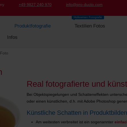
any
+49 9827 240 970
info@pro-ducto.com
Hollowman Fotografie
Produktfotografie
Textilien Fotos
Infos
 Foto
n
Real fotografierte und künst
Bei Objektspiegelungen und Schatteneffekten unterschei
oder einen künstlichen, d.h. mit Adobe Photoshop generi
Künstliche Schatten in Produktbilder
Am weitesten verbreitet ist ein sogenannter
einfa