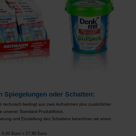
en Spiegelungen oder Schatten:
 technisch bedingt aus zwei Aufnahmen plus zusätzlicher
ie unserer Standard-Produktfotos.
kierung und Einstellung des Schattens berechnen wir einen
+ 5,00 Euro = 27,90 Euro