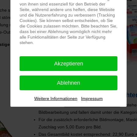
von ihnen sind essenziell für den Betrieb der
Seite, während andere uns helfen, diese Website
läche spiegelt, da bei herkömmlichen Haushaltsspiegeln
und die Nutzererfahrung zu verbessern (Tracking
d störender Versatz entsteht.
Cookies). Sie können selbst entscheiden, ob Sie
gelung mit einer separaten Pfadmaske versehen und
die Cookies zulassen möchten. Bitte beachten Sie,
dass bei einer Ablehnung womöglich nicht mehr
de-Out-Verlauf versehen.
alle Funktionalitäten der Seite zur Verfügung
stehen.
tige Möglichkeit, einem sachlichen Produktfoto
Akzeptieren
Ablehnen
Kosten für Produktfotos mit echt
Weitere Informationen
Impressum
Produktfotos
mit einem echten Schatten
bestehen
Bildbearbeitung und fallen damit unter die Kategor
Für die zusätzlich erforderliche Bildmontage, Mas
Zuschlag von 5,00 Euro pro Bild.
Das Gesamtbild kostet entsprechend: 22,90 Euro 