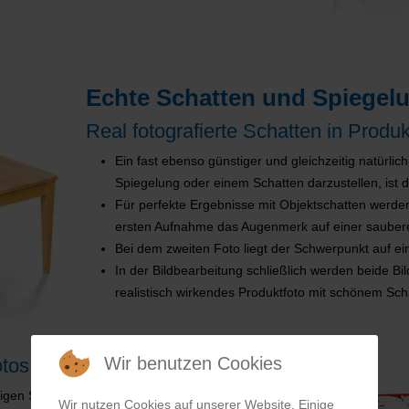
Echte Schatten und Spiegelu
Real fotografierte Schatten in Produk
Ein fast ebenso günstiger und gleichzeitig natürlich
Spiegelung oder einem Schatten darzustellen, ist d
Für perfekte Ergebnisse mit Objektschatten werden
ersten Aufnahme das Augenmerk auf einer sauberen
Bei dem zweiten Foto liegt der Schwerpunkt auf e
In der Bildbearbeitung schließlich werden beide B
realistisch wirkendes Produktfoto mit schönem Sch
Wir benutzen Cookies
tos:
higen Spiegelunterlage oder einem glänzend
Wir nutzen Cookies auf unserer Website. Einige