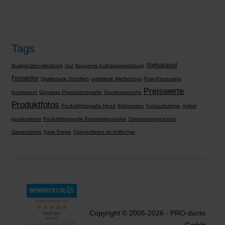
Tags
Alphakanal
Budget-Dienstleistung
Gut
Bequeme Auftragsabwicklung
Freisteller
Skalierbare Schriften
optimierte Werbefotos
Post-Processing
Preiswerte
Kompetent
Günstige Produktfotografie
Sonderwünsche
Produktfotos
Produktfotografie Hood
Bildmasken
Fotoaufnahme
Artikel
positionieren
Produktfotografie Kosmetikprodukte
Dekorationsgeschick
Damenuhren
Faire Preise
Fotografieren im Vollformat
Copyright © 2006-2026 - PRO-ducto