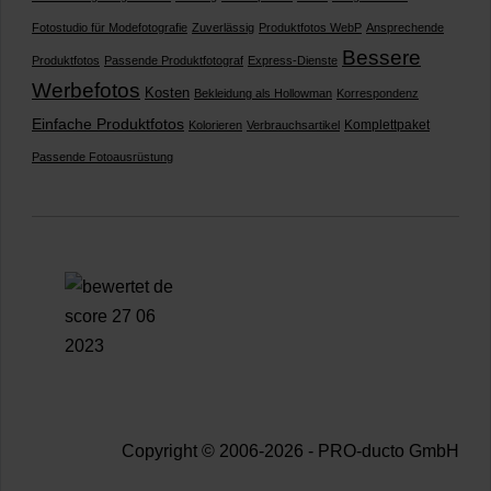
Fotostudio für Modefotografie
Zuverlässig
Produktfotos WebP
Ansprechende
Bessere
Produktfotos
Passende Produktfotograf
Express-Dienste
Werbefotos
Kosten
Bekleidung als Hollowman
Korrespondenz
Einfache Produktfotos
Komplettpaket
Kolorieren
Verbrauchsartikel
Passende Fotoausrüstung
Copyright © 2006-2026 - PRO-ducto GmbH