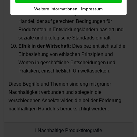
ökologischen und sozialen Kriterien basiert.
Weitere Informationen
Impressum
Fairer Handel:
Dieser Begriff bezieht sich auf den
Handel, der auf gerechten Bedingungen für
Produzenten in Entwicklungsländern basiert und
soziale und ökologische Standards einhält.
Ethik in der Wirtschaft:
Dies bezieht sich auf die
Einbeziehung von ethischen Prinzipien und
Werten in geschäftliche Entscheidungen und
Praktiken, einschließlich Umweltaspekten.
Diese Begriffe und Themen sind eng mit grüner
Nachhaltigkeit verbunden und spiegeln die
verschiedenen Aspekte wider, die bei der Förderung
nachhaltigen Handelns berücksichtigt werden.
ℹ️ Nachhaltige Produktfotografie