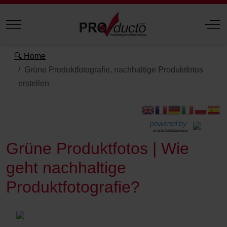
Mobile Menu Toggle
Off
🔍 Home
Grüne Produktfotografie, nachhaltige Produktfotos
erstellen
powered by:
einfache Datenübertragung
Grüne Produktfotos | Wie
geht nachhaltige
Produktfotografie?