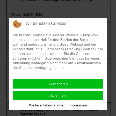
Preis: 3,00 € / Bild
Wir benutzen Cookies
Einfache Fotomontagen von freigestellten Bildern
Wir nutzen Cookies auf unserer Website. Einige von
(bis zu 5 Minuten), ansonsten nach Zeitaufwand
und Stundensatz
ihnen sind essenziell für den Betrieb der Seite,
während andere uns helfen, diese Website und die
Nutzererfahrung zu verbessern (Tracking Cookies). Sie
Preis: 3,00 € / Bild
können selbst entscheiden, ob Sie die Cookies
zulassen möchten. Bitte beachten Sie, dass bei einer
Ablehnung womöglich nicht mehr alle Funktionalitäten
der Seite zur Verfügung stehen.
Erstellung einer einheitlichen Bildgröße (z.B.
400x500Pixel mit 10 Pixel Mindestrand)
insbesondere für Internetshops
Akzeptieren
Preis: 0,50 € / Bild
Ablehnen
Weitere Informationen
Impressum
Umbenennung von Produktfotos nach individueller
Kundenvorgabe