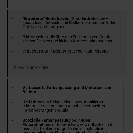
"Erweiterte" Bildretusche
(Standardretusche +
zusätzliche Retusche mit Bildkorrekturen und/oder
Objektveränderungen)
Bildretuschen, die über das Entfernen von Staub,
kleinen Flecken und kleinen Kratzern hinausgehen
einfache Haut- / Beautyretuschen von Personen
Preis: 6,00 € / Bild
Verbesserte Farbanpassung und Umfärben von
Bildern
Umfärben
von freigestellten bzw. maskierten
Bildern - berechnet nach Anzahl gewünschter
Farbänderungen pro Bild
Spezielle Farbanpassung bei neuen
Fotoaufnahmen
= höhere Farbverbindlichkeit mit
neuer Farbkalibrierungs-Technik - mehr als der
herkömmliche Weißabgleich mittels Graukarte