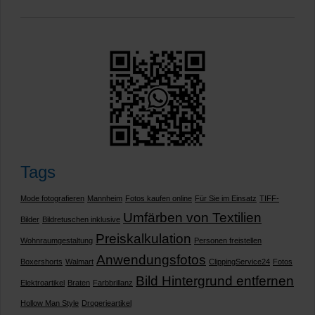
Tags
Mode fotografieren
Mannheim
Fotos kaufen online
Für Sie im Einsatz
TIFF-
Umfärben von Textilien
Bilder
Bildretuschen inklusive
Preiskalkulation
Wohnraumgestaltung
Personen freistellen
Anwendungsfotos
Boxershorts
Walmart
ClippingService24
Fotos
Bild Hintergrund entfernen
Elektroartikel
Braten
Farbbrillanz
Hollow Man Style
Drogerieartikel