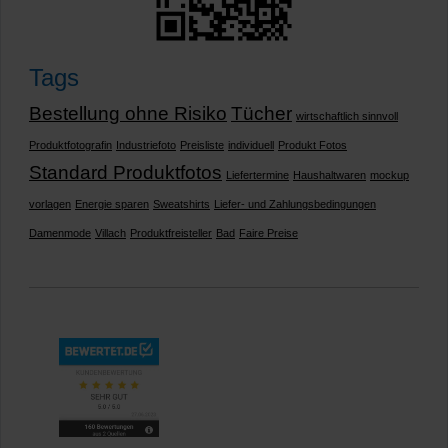
Tags
Bestellung ohne Risiko
Tücher
wirtschaftlich sinnvoll
Produktfotografin
Industriefoto
Preisliste
individuell
Produkt Fotos
Standard Produktfotos
Liefertermine
Haushaltwaren
mockup
vorlagen
Energie sparen
Sweatshirts
Liefer- und Zahlungsbedingungen
Damenmode
Villach
Produktfreisteller
Bad
Faire Preise