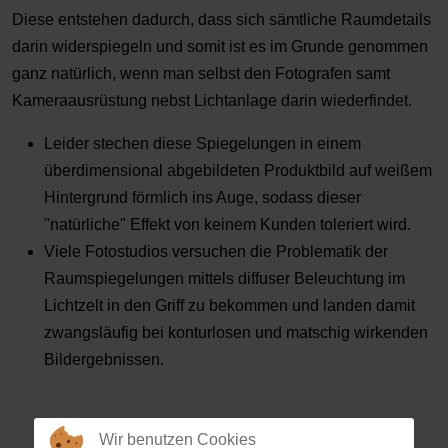
Diese entstehen dadurch, dass sich sämtliche Raumdetails
darin widerspiegeln und somit ist es im Grunde genommen
ganz natürlich, wenn man selbst den Fotografen samt
Kameraausrüstung nebst Lichtanlage darin wiederfindet.
Leider stechen diese Spiegelungen in einem
überdimensional abgebildeten Produktbild auf weißem
Hintergrund förmlich ins Auge, sodass dieser
"natürliche" Effekt von keinem Kunden toleriert wird.
Viele Fotostudios versuchen die Problematik der
Raumspiegelungen mittels diffuser Beleuchtung im
Lichtzelt in den Griff zu bekommen und landen damit
zwangsläufig bei konturlosen und matschig wirkenden
Bildergebnissen.
Wir benutzen Cookies