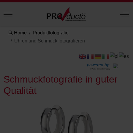
Mobile Menu Toggle
Off
🔍 Home
Produktfotografie
Uhren und Schmuck fotografieren
powered by:
einfache Datenübertragung
Schmuckfotografie in guter
Qualität