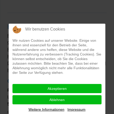
Beliebteste Beiträge
Wir benutzen Cookies
Preise Produktfotografie | Was kosten Produktbilder?
Wir nutzen Cookies auf unserer Website. Einige von
Grüne Produktfotos | Wie geht nachhaltige
ihnen sind essenziell für den Betrieb der Seite,
Produktfotografie?
während andere uns helfen, diese Website und die
Nutzererfahrung zu verbessern (Tracking Cookies). Sie
Hollow Man Fotografie | Darauf kommt es an!
können selbst entscheiden, ob Sie die Cookies
Dateiformate und Bilder mit transparentem Hintergrund
zulassen möchten. Bitte beachten Sie, dass bei einer
Ablehnung womöglich nicht mehr alle Funktionalitäten
Hollowman und Produktfotografie
der Seite zur Verfügung stehen.
Google Rezensionen
Akzeptieren
PRO-ducto GmbH
, Fotografie und Bildbearbeitung in
Lichtenau
Ablehnen
5,0
⭐⭐⭐⭐⭐
bei
144 Google-Rezensionen
(Stand
Weitere Informationen
Impressum
02.01.2026)