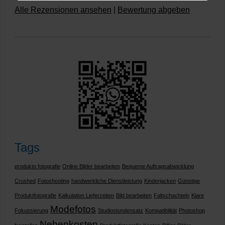
Alle Rezensionen ansehen
|
Bewertung abgeben
Tags
produkto fotografie
Online Bilder bearbeiten
Bequeme Auftragsabwicklung
Crushed
Fotoshooting
handwerkliche Dienstleistung
Kinderjacken
Günstige
Produktfotografie
Kalkulation Lieferzeiten
Bild bearbeiten
Faltschachteln
Klare
Modefotos
Fokussierung
Studiostundensatz
Kompatibilität
Photoshop
Nebenkosten