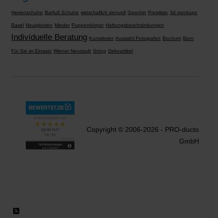
Herrenschuhe
Barfuß Schuhe
wirtschaflich sinnvoll
Geschirr
Preisliste
3d mockups
Basel
Neuigkeiten
Mieder
Puppenkörper
Haftungsbeschränkungen
Individuelle Beratung
Kunstleder
Auswahl Fotografen
Bochum
Bern
Für Sie im Einsatz
Wiener Neustadt
String
Dekoartikel
Copyright © 2006-2026 - PRO-ducto
GmbH
RSS 2.0