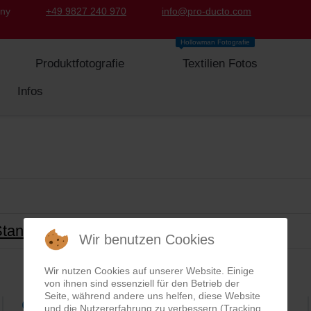
any
+49 9827 240 970
info@pro-ducto.com
Hollowman Fotografie
Produktfotografie
Textilien Fotos
Infos
tandard-Dienstleistung
Wir benutzen Cookies
Wir nutzen Cookies auf unserer Website. Einige
von ihnen sind essenziell für den Betrieb der
Seite, während andere uns helfen, diese Website
Google Rezensionen
und die Nutzererfahrung zu verbessern (Tracking