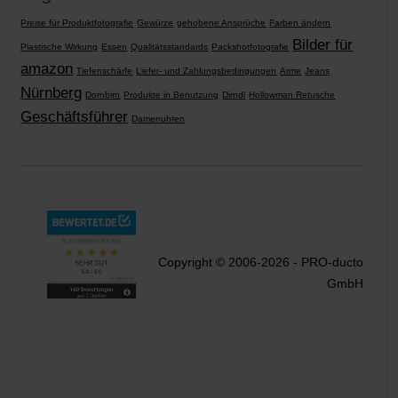
Preise für Produktfotografie
Gewürze
gehobene Ansprüche
Farben ändern
Bilder für
Plastische Wirkung
Essen
Qualitätsstandards
Packshotfotografie
amazon
Tiefenschärfe
Liefer- und Zahlungsbedingungen
Arme
Jeans
Nürnberg
Dornbirn
Produkte in Benutzung
Dirndl
Hollowman Retusche
Geschäftsführer
Damenuhren
Copyright © 2006-2026 - PRO-ducto
GmbH