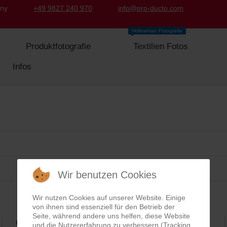
any
+49 9827 240 970
info@pro-ducto.com
Hollowman Fotografie
Produktfotografie
Textilien Fotos
Infos
Wir benutzen Cookies
Wir nutzen Cookies auf unserer Website. Einige
von ihnen sind essenziell für den Betrieb der
Seite, während andere uns helfen, diese Website
Google Rezensionen
und die Nutzererfahrung zu verbessern (Tracking