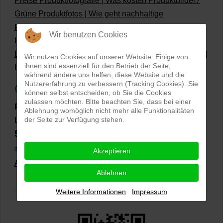
Preise Produktfotografie | Was kosten Produktbilder?
Grüne Produktfotos | Wie geht nachhaltige
Produktfotografie?
Wir benutzen Cookies
Hollow Man Fotografie | Darauf kommt es an!
Dateiformate und Bilder mit transparentem Hintergrund
Wir nutzen Cookies auf unserer Website. Einige von
ihnen sind essenziell für den Betrieb der Seite,
Hollowman und Produktfotografie
während andere uns helfen, diese Website und die
Nutzererfahrung zu verbessern (Tracking Cookies). Sie
Google Rezensionen
können selbst entscheiden, ob Sie die Cookies
zulassen möchten. Bitte beachten Sie, dass bei einer
PRO-ducto GmbH
, Fotografie und Bildbearbeitung in
Ablehnung womöglich nicht mehr alle Funktionalitäten
der Seite zur Verfügung stehen.
Lichtenau
5,0
⭐⭐⭐⭐⭐
bei
144 Google-Rezensionen
(Stand
02.01.2026)
Akzeptieren
Alle Rezensionen ansehen
|
Bewertung abgeben
Ablehnen
Weitere Informationen
Impressum