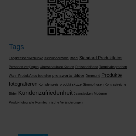
Tags
Standard Produktfotos
Tätigkeitsschwerpunke
Kleinkindermode
Basel
Personen verjüngen
Überschaubare Kosten
Preisnachlässe
Terminabsprachen
Produkte
preiswerte Bilder
Wann Produktfotos bestellen
Dortmund
fotografieren
Komplettpreis
produkt skizze
Strumpfhosen
Kontrastreiche
Kundenzufriedenheit
Bilder
Jeansjacken
Moderne
Produktfotografie
Formtechnische Veränderungen