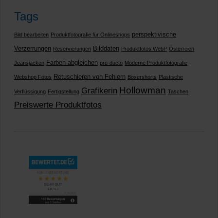
Tags
perspektivische
Bild bearbeiten
Produktfotografie für Onlineshops
Verzerrungen
Bilddaten
Reservierungen
Produktfotos WebP
Österreich
Farben abgleichen
Jeansjacken
pro-ducto
Moderne Produktfotografie
Retuschieren von Fehlern
Webshop Fotos
Boxershorts
Plastische
Hollowman
Grafikerin
Verflüssigung
Fertigstellung
Taschen
Preiswerte Produktfotos