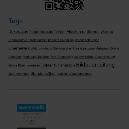
Tags
Dekoration
Flecken entfernen
Produktfotografie Textilien
Welches
Produktfoto ist professionell
besseres Ranking
Voraussetzungen
Oberbekleidung
pro-ducto
Elektroartikel
Preis-Leistungs-Verhältnis
Online
Angebote
Mode und Textilien
Post-Processing
handwerkliche Dienstleistung
Bildbearbeitung
Bilder für amazon
Online Bilder bearbeiten
Stundensätze
Markenschuhe
benötigte Fotoaufnahmen