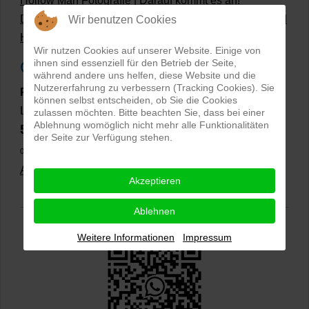
Hollow Man Fotografie | Darauf kommt es an!
Dateiformate und Bilder mit transparentem Hintergrund
Wir benutzen Cookies
Hollowman und Produktfotografie
Wir nutzen Cookies auf unserer Website. Einige von
ihnen sind essenziell für den Betrieb der Seite,
Google Rezensionen
während andere uns helfen, diese Website und die
Nutzererfahrung zu verbessern (Tracking Cookies). Sie
PRO-ducto GmbH
, Fotografie und Bildbearbeitung in
können selbst entscheiden, ob Sie die Cookies
Lichtenau
zulassen möchten. Bitte beachten Sie, dass bei einer
Ablehnung womöglich nicht mehr alle Funktionalitäten
5,0
⭐⭐⭐⭐⭐
bei
144 Google-Rezensionen
(Stand
der Seite zur Verfügung stehen.
02.01.2026)
Alle Rezensionen ansehen
|
Bewertung abgeben
Akzeptieren
Ablehnen
Weitere Informationen
Impressum