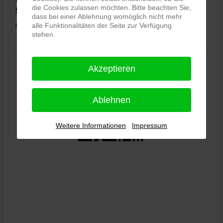
die Cookies zulassen möchten. Bitte beachten Sie,
5,0
⭐⭐⭐⭐⭐
bei
144 Google-Rezensionen
(Stand 02.01.2026)
dass bei einer Ablehnung womöglich nicht mehr
Alle Rezensionen ansehen
|
Bewertung abgeben
alle Funktionalitäten der Seite zur Verfügung
stehen.
Akzeptieren
Ablehnen
Weitere Informationen
Impressum