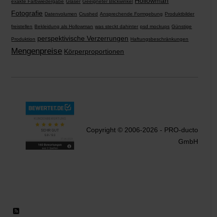
Hollowman
exakte Farbwiedergabe
Gläser
Geeigneter Blickwinkel
Fotografie
Datenvolumen
Crushed
Ansprechende Formgebung
Produktbilder
freistellen
Bekleidung als Hollowman
was steckt dahinter
psd mockups
Günstige
perspektivische Verzerrungen
Produktion
Haftungsbeschränkungen
Mengenpreise
Körperproportionen
Copyright © 2006-2026 - PRO-ducto
GmbH
RSS 2.0