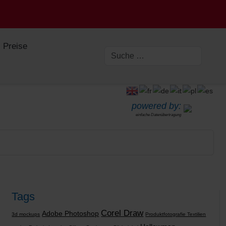
Preise
powered by:
einfache Datenübertragung
Tags
Corel Draw
Adobe Photoshop
3d mockups
Produktfotografie Textilien