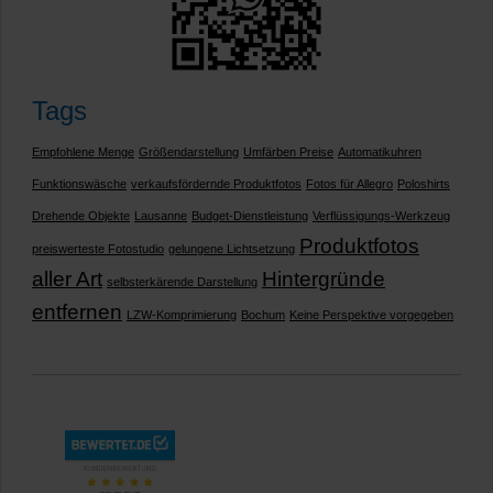
Tags
Empfohlene Menge
Größendarstellung
Umfärben Preise
Automatikuhren
Funktionswäsche
verkaufsfördernde Produktfotos
Fotos für Allegro
Poloshirts
Drehende Objekte
Lausanne
Budget-Dienstleistung
Verflüssigungs-Werkzeug
Produktfotos
preiswerteste Fotostudio
gelungene Lichtsetzung
aller Art
Hintergründe
selbsterkärende Darstellung
entfernen
LZW-Komprimierung
Bochum
Keine Perspektive vorgegeben