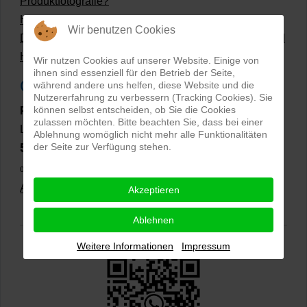
Produktfotografie?
Hollow Man Fotografie | Darauf kommt es an!
Wir benutzen Cookies
Dateiformate und Bilder mit transparentem Hintergrund
Hollowman und Produktfotografie
Wir nutzen Cookies auf unserer Website. Einige von
ihnen sind essenziell für den Betrieb der Seite,
Google Rezensionen
während andere uns helfen, diese Website und die
Nutzererfahrung zu verbessern (Tracking Cookies). Sie
können selbst entscheiden, ob Sie die Cookies
PRO-ducto GmbH
, Fotografie und Bildbearbeitung in
zulassen möchten. Bitte beachten Sie, dass bei einer
Lichtenau
Ablehnung womöglich nicht mehr alle Funktionalitäten
5,0
der Seite zur Verfügung stehen.
⭐⭐⭐⭐⭐
bei
144 Google-Rezensionen
(Stand
02.01.2026)
Alle Rezensionen ansehen
|
Bewertung abgeben
Akzeptieren
Ablehnen
Weitere Informationen
Impressum