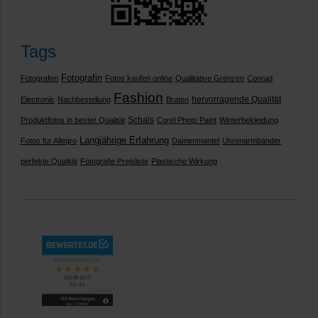
Tags
Fotografin
Fotografen
Fotos kaufen online
Qualitative Grenzen
Conrad
Fashion
hervorragende Qualität
Electronic
Nachbestellung
Braten
Schals
Produktfotos in bester Qualität
Corel Photo Paint
Winterbekleidung
Langjährige Erfahrung
Fotos für Allegro
Damenmantel
Uhrenarmbänder
perfekte Qualität
Fotografie Preisliste
Plastische Wirkung