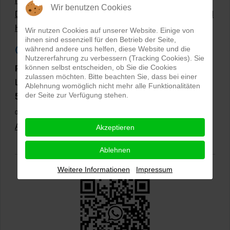
Hollow Man Fotografie | Darauf kommt es an!
Wir benutzen Cookies
Dateiformate und Bilder mit transparentem Hintergrund
Hollowman und Produktfotografie
Wir nutzen Cookies auf unserer Website. Einige von
ihnen sind essenziell für den Betrieb der Seite,
Google Rezensionen
während andere uns helfen, diese Website und die
Nutzererfahrung zu verbessern (Tracking Cookies). Sie
können selbst entscheiden, ob Sie die Cookies
PRO-ducto GmbH
, Fotografie und Bildbearbeitung in
zulassen möchten. Bitte beachten Sie, dass bei einer
Lichtenau
Ablehnung womöglich nicht mehr alle Funktionalitäten
der Seite zur Verfügung stehen.
5,0
⭐⭐⭐⭐⭐
bei
144 Google-Rezensionen
(Stand
02.01.2026)
Alle Rezensionen ansehen
|
Bewertung abgeben
Akzeptieren
Ablehnen
Weitere Informationen
Impressum