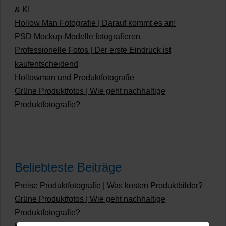
& KI
Hollow Man Fotografie | Darauf kommt es an!
PSD Mockup-Modelle fotografieren
Professionelle Fotos | Der erste Eindruck ist
kaufentscheidend
Hollowman und Produktfotografie
Grüne Produktfotos | Wie geht nachhaltige
Produktfotografie?
Beliebteste Beiträge
Preise Produktfotografie | Was kosten Produktbilder?
Grüne Produktfotos | Wie geht nachhaltige
Produktfotografie?