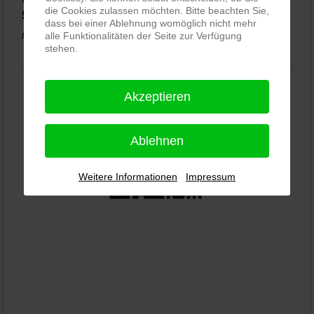
die Cookies zulassen möchten. Bitte beachten Sie,
5,0
⭐⭐⭐⭐⭐
bei
144 Google-Rezensionen
(Stand 02.01.2026)
dass bei einer Ablehnung womöglich nicht mehr
Alle Rezensionen ansehen
|
Bewertung abgeben
alle Funktionalitäten der Seite zur Verfügung
stehen.
Akzeptieren
Ablehnen
Weitere Informationen
Impressum