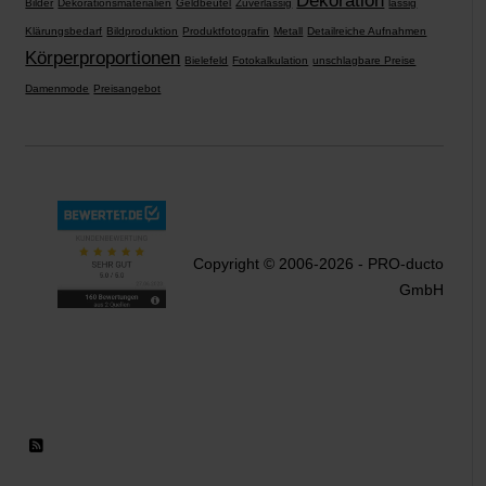
Dekoration
Bilder
Dekorationsmaterialien
Geldbeutel
Zuverlässig
lässig
Klärungsbedarf
Bildproduktion
Produktfotografin
Metall
Detailreiche Aufnahmen
Körperproportionen
Bielefeld
Fotokalkulation
unschlagbare Preise
Damenmode
Preisangebot
Copyright © 2006-2026 - PRO-ducto
GmbH
RSS 2.0