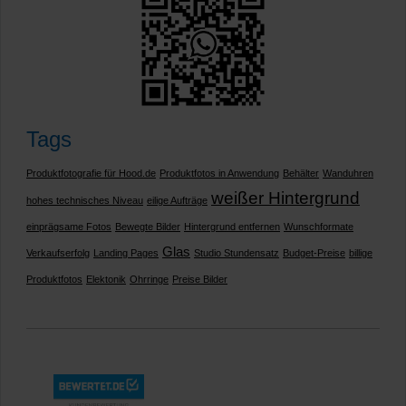
Tags
Produktfotografie für Hood.de
Produktfotos in Anwendung
Behälter
Wanduhren
weißer Hintergrund
hohes technisches Niveau
eilige Aufträge
einprägsame Fotos
Bewegte Bilder
Hintergrund entfernen
Wunschformate
Glas
Verkaufserfolg
Landing Pages
Studio Stundensatz
Budget-Preise
billige
Produktfotos
Elektonik
Ohrringe
Preise Bilder