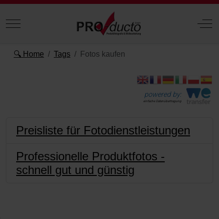
Mobile Menu Toggle
Off
🔍 Home
Tags
Fotos kaufen
powered by:
einfache Datenübertragung
Preisliste für Fotodienstleistungen
Professionelle Produktfotos -
schnell gut und günstig