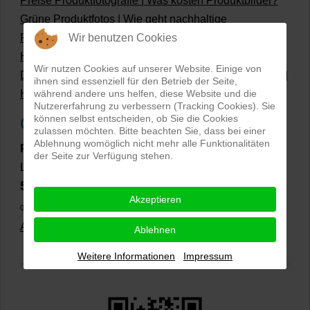
Preise Produktfotografie | Was kosten Produktbilder?
Grüne Produktfotos | Wie geht nachhaltige
Produktfotografie?
Wir benutzen Cookies
Hollow Man Fotografie | Darauf kommt es an!
Wir nutzen Cookies auf unserer Website. Einige von
Dateiformate und Bilder mit transparentem Hintergrund
ihnen sind essenziell für den Betrieb der Seite,
Hollowman und Produktfotografie
während andere uns helfen, diese Website und die
Nutzererfahrung zu verbessern (Tracking Cookies). Sie
können selbst entscheiden, ob Sie die Cookies
Google Rezensionen
zulassen möchten. Bitte beachten Sie, dass bei einer
Ablehnung womöglich nicht mehr alle Funktionalitäten
PRO-ducto GmbH
, Fotografie und Bildbearbeitung in
der Seite zur Verfügung stehen.
Lichtenau
5,0
⭐⭐⭐⭐⭐
bei
144 Google-Rezensionen
(Stand
Akzeptieren
02.01.2026)
Alle Rezensionen ansehen
|
Bewertung abgeben
Ablehnen
Weitere Informationen
Impressum