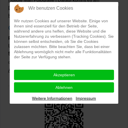
Hollow Man Fotografie | Darauf kommt es an!
Dateiformate und Bilder mit transparentem Hintergrund
Wir benutzen Cookies
Hollowman und Produktfotografie
Wir nutzen Cookies auf unserer Website. Einige von
ihnen sind essenziell für den Betrieb der Seite,
Google Rezensionen
während andere uns helfen, diese Website und die
Nutzererfahrung zu verbessern (Tracking Cookies). Sie
PRO-ducto GmbH
, Fotografie und Bildbearbeitung in
können selbst entscheiden, ob Sie die Cookies
Lichtenau
zulassen möchten. Bitte beachten Sie, dass bei einer
Ablehnung womöglich nicht mehr alle Funktionalitäten
5,0
⭐⭐⭐⭐⭐
bei
144 Google-Rezensionen
(Stand
der Seite zur Verfügung stehen.
02.01.2026)
Alle Rezensionen ansehen
|
Bewertung abgeben
Akzeptieren
Ablehnen
Weitere Informationen
Impressum