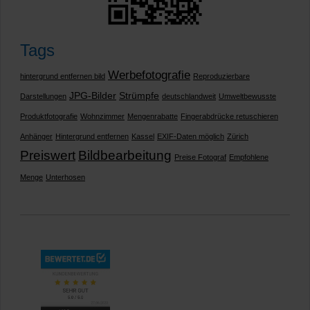
Tags
Werbefotografie
hintergrund entfernen bild
Reproduzierbare
JPG-Bilder
Strümpfe
Darstellungen
deutschlandweit
Umweltbewusste
Produktfotografie
Wohnzimmer
Mengenrabatte
Fingerabdrücke retuschieren
Anhänger
Hintergrund entfernen
Kassel
EXIF-Daten möglich
Zürich
Preiswert
Bildbearbeitung
Preise Fotograf
Empfohlene
Menge
Unterhosen