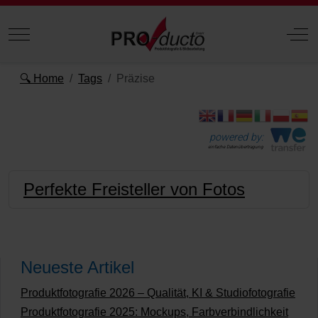
Mobile Menu Toggle
Off
🔍 Home
Tags
Präzise
powered by:
einfache Datenübertragung
Perfekte Freisteller von Fotos
Neueste Artikel
Produktfotografie 2026 – Qualität, KI & Studiofotografie
Produktfotografie 2025: Mockups, Farbverbindlichkeit