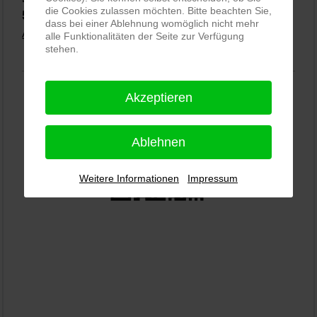
die Cookies zulassen möchten. Bitte beachten Sie,
5,0
⭐⭐⭐⭐⭐
bei
144 Google-Rezensionen
(Stand 02.01.2026)
dass bei einer Ablehnung womöglich nicht mehr
Alle Rezensionen ansehen
|
Bewertung abgeben
alle Funktionalitäten der Seite zur Verfügung
stehen.
Akzeptieren
Ablehnen
Weitere Informationen
Impressum