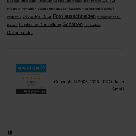
Shirts
zur Produktfotografie
Fotostudio für Produktfotografie
Jeansjacken
erfolgreich verkaufen
Verarbeitungsqualität
Taucheruhren
hochprofessionell
Foto ausschneiden
Oliver Preißner
Winterthur
Informationen zu
Schatten
Plastische Darstellung
Preisen
Einzelartikel
Onlinehandel
Copyright © 2006-2026 - PRO-ducto
GmbH
RSS 2.0