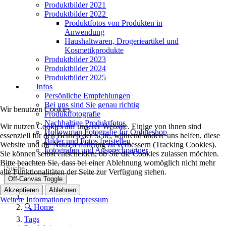
Produktbilder 2021
Produktbilder 2022
Produktfotos von Produkten in
Anwendung
Haushaltwaren, Drogerieartikel und
Kosmetikprodukte
Produktbilder 2023
Produktbilder 2024
Produktbilder 2025
Infos
Persönliche Empfehlungen
Bei uns sind Sie genau richtig
Wir benutzen Cookies
Produktfotografie
Nachhaltige Produktfotos
Wir nutzen Cookies auf unserer Website. Einige von ihnen sind
Hollowman Fotografie für Onlineshop
essenziell für den Betrieb der Seite, während andere uns helfen, diese
Bilder und Fotos freistellen
Website und die Nutzererfahrung zu verbessern (Tracking Cookies).
Fotografen und Ansprechpartner
Sie können selbst entscheiden, ob Sie die Cookies zulassen möchten.
Bitte beachten Sie, dass bei einer Ablehnung womöglich nicht mehr
alle Funktionalitäten der Seite zur Verfügung stehen.
Off-Canvas Toggle
Akzeptieren
Ablehnen
Weitere Informationen
Impressum
🔍 Home
Tags