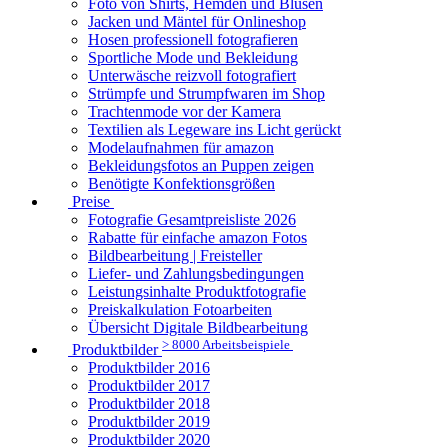
Foto von Shirts, Hemden und Blusen
Jacken und Mäntel für Onlineshop
Hosen professionell fotografieren
Sportliche Mode und Bekleidung
Unterwäsche reizvoll fotografiert
Strümpfe und Strumpfwaren im Shop
Trachtenmode vor der Kamera
Textilien als Legeware ins Licht gerückt
Modelaufnahmen für amazon
Bekleidungsfotos an Puppen zeigen
Benötigte Konfektionsgrößen
Preise
Fotografie Gesamtpreisliste 2026
Rabatte für einfache amazon Fotos
Bildbearbeitung | Freisteller
Liefer- und Zahlungsbedingungen
Leistungsinhalte Produktfotografie
Preiskalkulation Fotoarbeiten
Übersicht Digitale Bildbearbeitung
> 8000 Arbeitsbeispiele
Produktbilder
Produktbilder 2016
Produktbilder 2017
Produktbilder 2018
Produktbilder 2019
Produktbilder 2020