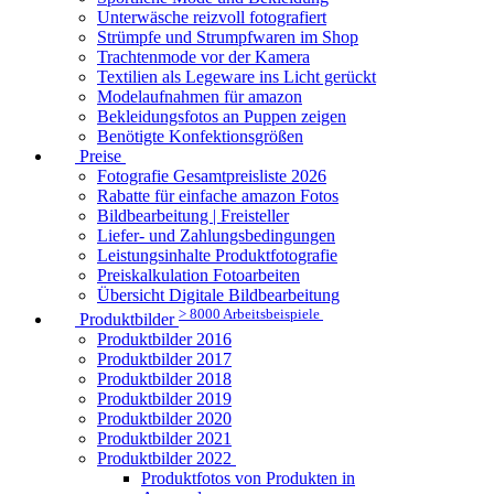
Unterwäsche reizvoll fotografiert
Strümpfe und Strumpfwaren im Shop
Trachtenmode vor der Kamera
Textilien als Legeware ins Licht gerückt
Modelaufnahmen für amazon
Bekleidungsfotos an Puppen zeigen
Benötigte Konfektionsgrößen
Preise
Fotografie Gesamtpreisliste 2026
Rabatte für einfache amazon Fotos
Bildbearbeitung | Freisteller
Liefer- und Zahlungsbedingungen
Leistungsinhalte Produktfotografie
Preiskalkulation Fotoarbeiten
Übersicht Digitale Bildbearbeitung
> 8000 Arbeitsbeispiele
Produktbilder
Produktbilder 2016
Produktbilder 2017
Produktbilder 2018
Produktbilder 2019
Produktbilder 2020
Produktbilder 2021
Produktbilder 2022
Produktfotos von Produkten in