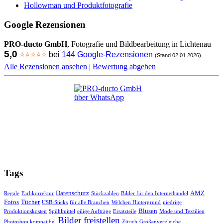
Hollowman und Produktfotografie
Google Rezensionen
PRO-ducto GmbH
, Fotografie und Bildbearbeitung in Lichtenau
5,0
⭐⭐⭐⭐⭐
bei
144 Google-Rezensionen
(Stand 02.01.2026)
Alle Rezensionen ansehen
|
Bewertung abgeben
Tags
Datenschutz
AMZ
Regale
Farbkorrektur
Stückzahlen
Bilder für den Internethandel
Fotos
Tücher
USB-Sticks
für alle Branchen
Welchen Hintergrund
niedrige
Blusen
Produktionskosten
Spühlmittel
eilige Aufträge
Ersatzteile
Mode und Textilien
Bilder freistellen
Photoshop kompatibel
Zürich
Größenvergleiche