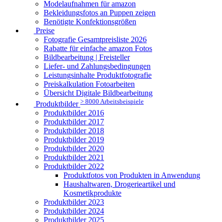
Modelaufnahmen für amazon
Bekleidungsfotos an Puppen zeigen
Benötigte Konfektionsgrößen
Preise
Fotografie Gesamtpreisliste 2026
Rabatte für einfache amazon Fotos
Bildbearbeitung | Freisteller
Liefer- und Zahlungsbedingungen
Leistungsinhalte Produktfotografie
Preiskalkulation Fotoarbeiten
Übersicht Digitale Bildbearbeitung
> 8000 Arbeitsbeispiele
Produktbilder
Produktbilder 2016
Produktbilder 2017
Produktbilder 2018
Produktbilder 2019
Produktbilder 2020
Produktbilder 2021
Produktbilder 2022
Produktfotos von Produkten in Anwendung
Haushaltwaren, Drogerieartikel und
Kosmetikprodukte
Produktbilder 2023
Produktbilder 2024
Produktbilder 2025