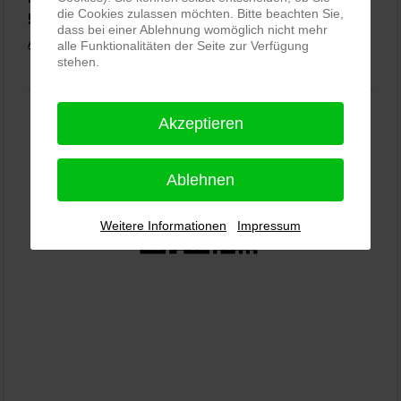
die Cookies zulassen möchten. Bitte beachten Sie,
5,0
⭐⭐⭐⭐⭐
bei
144 Google-Rezensionen
(Stand 02.01.2026)
dass bei einer Ablehnung womöglich nicht mehr
Alle Rezensionen ansehen
|
Bewertung abgeben
alle Funktionalitäten der Seite zur Verfügung
stehen.
Akzeptieren
Ablehnen
Weitere Informationen
Impressum