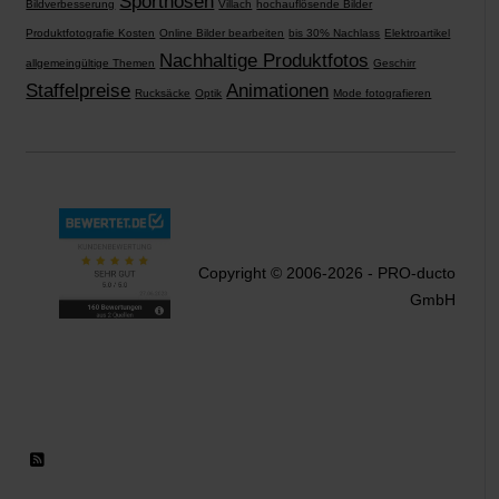
Sporthosen
Bildverbesserung
Villach
hochauflösende Bilder
Produktfotografie Kosten
Online Bilder bearbeiten
bis 30% Nachlass
Elektroartikel
Nachhaltige Produktfotos
allgemeingültige Themen
Geschirr
Staffelpreise
Animationen
Rucksäcke
Optik
Mode fotografieren
Copyright © 2006-2026 - PRO-ducto
GmbH
RSS 2.0