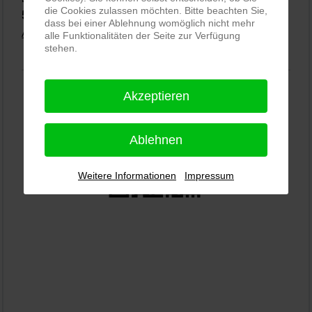
die Cookies zulassen möchten. Bitte beachten Sie,
5,0
⭐⭐⭐⭐⭐
bei
144 Google-Rezensionen
(Stand 02.01.2026)
dass bei einer Ablehnung womöglich nicht mehr
Alle Rezensionen ansehen
|
Bewertung abgeben
alle Funktionalitäten der Seite zur Verfügung
stehen.
Akzeptieren
Ablehnen
Weitere Informationen
Impressum