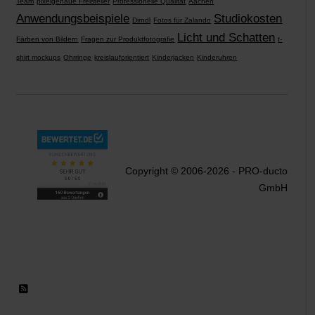
Team
pixelgenaue Freisteller
Professionelle Qualität
Aachen
Anwendungsbeispiele
Studiokosten
Dirndl
Fotos für Zalando
Licht und Schatten
Färben von Bildern
Fragen zur Produktfotografie
t-
shirt mockups
Ohrringe
kreislauforientiert
Kinderjacken
Kinderuhren
Copyright © 2006-2026 - PRO-ducto
GmbH
RSS 2.0