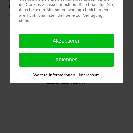
die Cookies zulassen möchten. Bitte beachten Sie,
5,0
⭐⭐⭐⭐⭐
bei
144 Google-Rezensionen
(Stand 02.01.2026)
dass bei einer Ablehnung womöglich nicht mehr
Alle Rezensionen ansehen
|
Bewertung abgeben
alle Funktionalitäten der Seite zur Verfügung
stehen.
Akzeptieren
Ablehnen
Weitere Informationen
Impressum