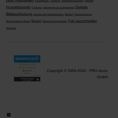
Bild freistellen
Grüne
Passgenau
Laptops
Terminabsprachen
Digitale
Produktfotografie
5 Sterne
überregional ausgerichtet
Bildbearbeitung
individuelle Arbeitskosten
Mantel
Fotoaufnahme
Foto ausschneiden
Blusen
Mechanische Uhren
Reinigungsprodukte
Geschirr
Copyright © 2006-2026 - PRO-ducto
GmbH
RSS 2.0