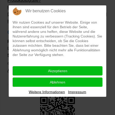
Produktfotografie?
Hollow Man Fotografie | Darauf kommt es an!
Wir benutzen Cookies
Dateiformate und Bilder mit transparentem Hintergrund
Hollowman und Produktfotografie
Wir nutzen Cookies auf unserer Website. Einige von
ihnen sind essenziell für den Betrieb der Seite,
Google Rezensionen
während andere uns helfen, diese Website und die
Nutzererfahrung zu verbessern (Tracking Cookies). Sie
können selbst entscheiden, ob Sie die Cookies
PRO-ducto GmbH
, Fotografie und Bildbearbeitung in
zulassen möchten. Bitte beachten Sie, dass bei einer
Lichtenau
Ablehnung womöglich nicht mehr alle Funktionalitäten
5,0
der Seite zur Verfügung stehen.
⭐⭐⭐⭐⭐
bei
144 Google-Rezensionen
(Stand
02.01.2026)
Alle Rezensionen ansehen
|
Bewertung abgeben
Akzeptieren
Ablehnen
Weitere Informationen
Impressum