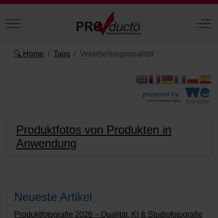
Mobile Menu Toggle
Off
🔍 Home
Tags
Verarbeitungsqualität
powered by:
einfache Datenübertragung
Produktfotos von Produkten in
Anwendung
Neueste Artikel
Produktfotografie 2026 – Qualität, KI & Studiofotografie