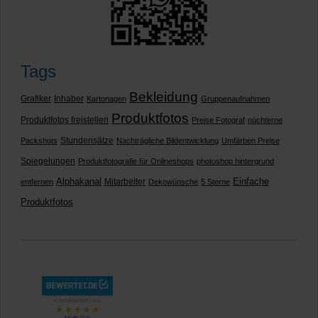
Tags
Bekleidung
Grafiker
Inhaber
Kartonagen
Gruppenaufnahmen
Produktfotos
Produktfotos freistellen
Preise Fotograf
nüchterne
Stundensätze
Packshots
Nachträgliche Bildentwicklung
Umfärben Preise
Spiegelungen
Produktfotografie für Onlineshops
photoshop hintergrund
Alphakanal
Einfache
Mitarbeiter
entfernen
Dekowünsche
5 Sterne
Produktfotos