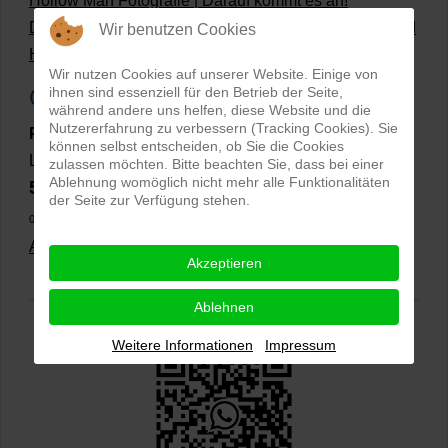
Hollow Man Fotografie | Darauf kommt es an!
Dateiformate und Bilder mit transparentem Hintergrund
Wir benutzen Cookies
Hollowman und Produktfotografie
Wir nutzen Cookies auf unserer Website. Einige von
Google Rezensionen
ihnen sind essenziell für den Betrieb der Seite,
während andere uns helfen, diese Website und die
Nutzererfahrung zu verbessern (Tracking Cookies). Sie
PRO-ducto GmbH
, Fotografie und Bildbearbeitung in
können selbst entscheiden, ob Sie die Cookies
Lichtenau
zulassen möchten. Bitte beachten Sie, dass bei einer
Ablehnung womöglich nicht mehr alle Funktionalitäten
5,0
⭐⭐⭐⭐⭐
bei
144 Google-Rezensionen
(Stand
der Seite zur Verfügung stehen.
02.01.2026)
Alle Rezensionen ansehen
|
Bewertung abgeben
Akzeptieren
Ablehnen
Weitere Informationen
Impressum