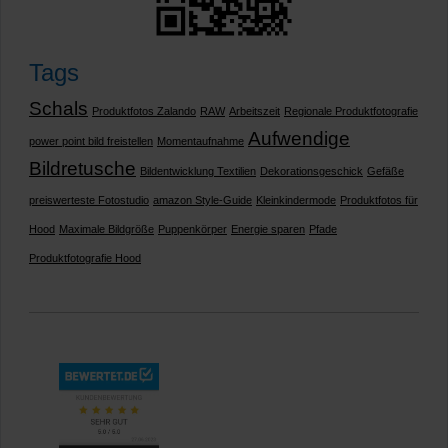
Tags
Schals
Produktfotos Zalando
RAW
Arbeitszeit
Regionale Produktfotografie
Aufwendige
power point bild freistellen
Momentaufnahme
Bildretusche
Bildentwicklung Textilien
Dekorationsgeschick
Gefäße
preiswerteste Fotostudio
amazon Style-Guide
Kleinkindermode
Produktfotos für
Hood
Maximale Bildgröße
Puppenkörper
Energie sparen
Pfade
Produktfotografie Hood