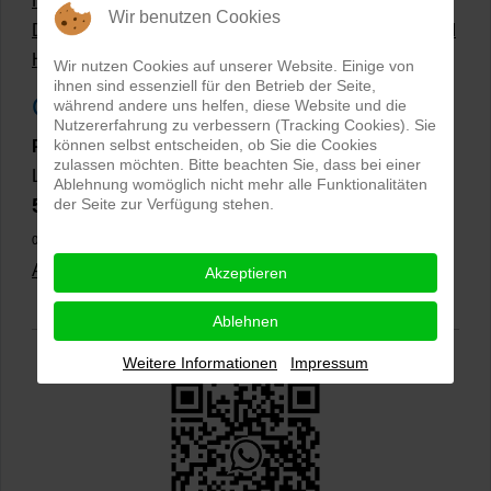
Hollow Man Fotografie | Darauf kommt es an!
Wir benutzen Cookies
Dateiformate und Bilder mit transparentem Hintergrund
Hollowman und Produktfotografie
Wir nutzen Cookies auf unserer Website. Einige von
ihnen sind essenziell für den Betrieb der Seite,
Google Rezensionen
während andere uns helfen, diese Website und die
Nutzererfahrung zu verbessern (Tracking Cookies). Sie
können selbst entscheiden, ob Sie die Cookies
PRO-ducto GmbH
, Fotografie und Bildbearbeitung in
zulassen möchten. Bitte beachten Sie, dass bei einer
Lichtenau
Ablehnung womöglich nicht mehr alle Funktionalitäten
5,0
der Seite zur Verfügung stehen.
⭐⭐⭐⭐⭐
bei
144 Google-Rezensionen
(Stand
02.01.2026)
Alle Rezensionen ansehen
|
Bewertung abgeben
Akzeptieren
Ablehnen
Weitere Informationen
Impressum