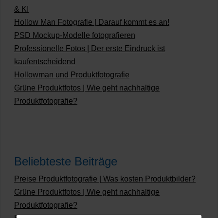
& KI
Hollow Man Fotografie | Darauf kommt es an!
PSD Mockup-Modelle fotografieren
Professionelle Fotos | Der erste Eindruck ist
kaufentscheidend
Hollowman und Produktfotografie
Grüne Produktfotos | Wie geht nachhaltige
Produktfotografie?
Beliebteste Beiträge
Preise Produktfotografie | Was kosten Produktbilder?
Grüne Produktfotos | Wie geht nachhaltige
Produktfotografie?