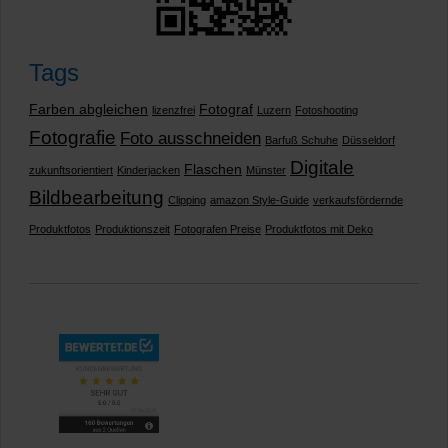
Tags
Farben abgleichen
Fotograf
lizenzfrei
Luzern
Fotoshooting
Fotografie
Foto ausschneiden
Barfuß Schuhe
Düsseldorf
Digitale
Flaschen
zukunftsorientiert
Kinderjacken
Münster
Bildbearbeitung
Clipping
amazon Style-Guide
verkaufsfördernde
Produktfotos
Produktionszeit
Fotografen Preise
Produktfotos mit Deko