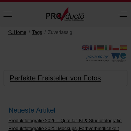
Mobile Menu Toggle
Off
🔍 Home
Tags
Zuverlässig
powered by:
einfache Datenübertragung
Perfekte Freisteller von Fotos
Neueste Artikel
Produktfotografie 2026 – Qualität, KI & Studiofotografie
Produktfotografie 2025: Mockups, Farbverbindlichkeit