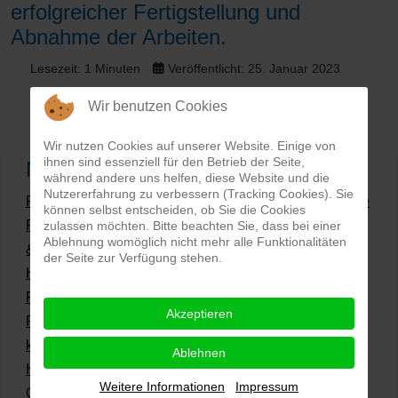
erfolgreicher Fertigstellung und
Abnahme der Arbeiten.
Lesezeit: 1 Minuten
Veröffentlicht: 25. Januar 2023
Wir benutzen Cookies
Wir nutzen Cookies auf unserer Website. Einige von
ihnen sind essenziell für den Betrieb der Seite,
Neueste Artikel
während andere uns helfen, diese Website und die
Nutzererfahrung zu verbessern (Tracking Cookies). Sie
Produktfotografie 2026 – Qualität, KI & Studiofotografie
können selbst entscheiden, ob Sie die Cookies
Produktfotografie 2025: Mockups, Farbverbindlichkeit
zulassen möchten. Bitte beachten Sie, dass bei einer
Ablehnung womöglich nicht mehr alle Funktionalitäten
& KI
der Seite zur Verfügung stehen.
Hollow Man Fotografie | Darauf kommt es an!
PSD Mockup-Modelle fotografieren
Akzeptieren
Professionelle Fotos | Der erste Eindruck ist
kaufentscheidend
Ablehnen
Hollowman und Produktfotografie
Weitere Informationen
Impressum
Grüne Produktfotos | Wie geht nachhaltige