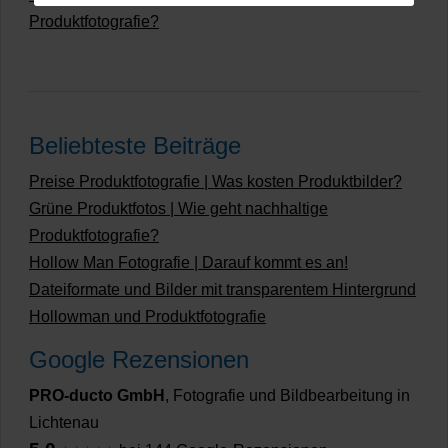
Produktfotografie?
Beliebteste Beiträge
Preise Produktfotografie | Was kosten Produktbilder?
Grüne Produktfotos | Wie geht nachhaltige
Produktfotografie?
Hollow Man Fotografie | Darauf kommt es an!
Dateiformate und Bilder mit transparentem Hintergrund
Hollowman und Produktfotografie
Google Rezensionen
PRO-ducto GmbH
, Fotografie und Bildbearbeitung in
Lichtenau