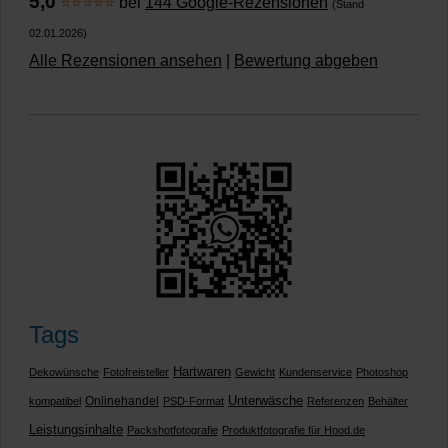
5,0
⭐⭐⭐⭐⭐
bei
144 Google-Rezensionen
(Stand
02.01.2026)
Alle Rezensionen ansehen
|
Bewertung abgeben
Tags
Hartwaren
Dekowünsche
Fotofreisteller
Gewicht
Kundenservice
Photoshop
Unterwäsche
Onlinehandel
kompatibel
PSD-Format
Referenzen
Behälter
Leistungsinhalte
Packshotfotografie
Produktfotografie für Hood.de