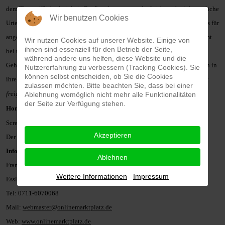
dem Thema "Sicherheit bei eBay" und steuern auch gleich noch viele amtliche
Wir benutzen Cookies
Urteile aus der aktuellen Rechtssprechung bei. Zugleich gibt es viele Tipps für
angehende Verkäufer und Käufer. Frank Weyermann: "Besonders gut kommt
Wir nutzen Cookies auf unserer Website. Einige von
ihnen sind essenziell für den Betrieb der Seite,
bei
unseren Besuchern eine nicht ganz ernst gemeinte Einführung in die
während andere uns helfen, diese Website und die
Geheimsprache bei eBay an, die gängige Floskeln aus den Verkaufsofferten in
Nutzererfahrung zu verbessern (Tracking Cookies). Sie
können selbst entscheiden, ob Sie die Cookies
ihre wahre Bedeutung übersetzt." (
4220 Zeichen, zum kostenlosen Abdruck
zulassen möchten. Bitte beachten Sie, dass bei einer
freigegeben
)
Ablehnung womöglich nicht mehr alle Funktionalitäten
der Seite zur Verfügung stehen.
Homepage
:
www.onlinemarktplatz.de
Screenshots (JPG):
http://typemania.de/presse
Akzeptieren
Der Pressetext als RTF-Datei:
http://typemania.de/presse
Informationen zum Anbieter:
Ablehnen
Frank Weyermann, die-datenwerkstatt, Hindenburgstrasse 163, 73730
Weitere Informationen
Impressum
Esslingen
Tel: 0711-6070068
Mail:
webmaster@onlinemarktplatz.de
Web:
www.onlinemarktplatz.de