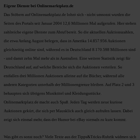
Eigene Dienste bei Onlinemarktplatz.de
Das Stöbern auf Onlinemarktplatz.de lohnt sich - nicht umsonst wurden die
Seiten
des Portals seit Januar 2004 12,6 Millionen Mal aufgerufen. Hier stehen
zahlreiche eigene Dienste zum Abruf bereit. So die aktuellen Auktionszahlen,
die
etwa Anfang August belegen, dass in Amerika 14.857.956 Auktionen
gleichzeitig
online sind, während es in Deutschland 8.170.598 Millionen sind
- und damit
zehn Mal mehr als in Australien. Eine weitere Statistik zeigt für
Deutschland auf,
auf welche Bereiche sich die Auktionen verteilen. So
entfallen drei Millionen
Auktionen alleine auf die Bücher, während alle
anderen Kategorien unterhalb der
Millionengrenze bleiben. Auf Platz 2 und 3
behaupten sich übrigens Musiktitel
und Kleidungsstücke.
Onlinemarktplatz.de macht auch Spaß. Jeden Tag werden neue kuriose
Auktionen
gekürt, die sich per Mausklick auch gleich aufrufen lassen. Dabei
zeigt sich
einmal mehr, dass der Humor bei eBay niemals zu kurz kommt.
Was gibt es sonst noch? Viele Texte aus der Tipps&Tricks-Rubrik widmen sich