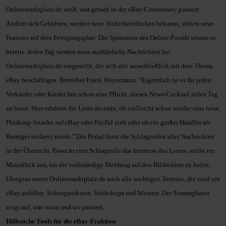
Onlinemarktplatz.de weiß, was gerade in der eBay-Community passiert.
Ändern
sich Gebühren, werden neue Sicherheitslücken bekannt, stehen neue
Features auf
dem Fertigungsplan: Die Spürnasen des Online-Portals wissen es
bereits. Jeden
Tag werden neue ausführliche Nachrichten bei
Onlinemarktplatz.de eingestellt,
die sich alle ausschließlich mit dem Thema
eBay beschäftigen. Betreiber Frank
Weyermann: "Eigentlich ist es für jeden
Verkäufer oder Käufer fast schon eine
Pflicht, diesen News-Cocktail jeden Tag
zu lesen. Hier erfahren die Leser als
erste, ob vielleicht schon wieder eine neue
Phishing-Attacke auf eBay oder PayPal
zielt oder ob ein großer Händler als
Betrüger entlarvt wurde."
Das Portal listet die Schlagzeilen aller Nachrichten
in der Übersicht. Erweckt eine
Schlagzeile das Interesse des Lesers, reicht ein
Mausklick aus, um die
vollständige Meldung auf den Bildschirm zu holen.
Übrigens nennt Onlinemarktplatz.de auch alle wichtigen Termine, die rund um
eBay anfallen. Schnupperkurse, Workshops und Messen: Der Terminplaner
zeigt
auf, was wann und wo passiert.
Hilfreiche Tools für die eBay-Fraktion