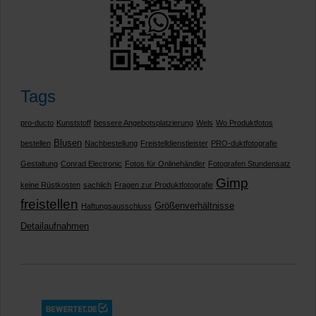
Tags
pro-ducto
Kunststoff
bessere Angebotsplatzierung
Wels
Wo Produktfotos
Blusen
bestellen
Nachbestellung
Freistelldienstleister
PRO-duktfotografie
Gestaltung
Conrad Electronic
Fotos für Onlinehändler
Fotografen Stundensatz
Gimp
keine Rüstkosten
sachlich
Fragen zur Produktfotografie
freistellen
Größenverhältnisse
Haftungsausschluss
Detailaufnahmen