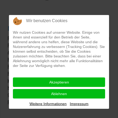
Wir benutzen Cookies
Neueste Artikel
Wir nutzen Cookies auf unserer Website. Einige von
ihnen sind essenziell für den Betrieb der Seite,
Produktfotografie 2026 – Qualität, KI & Studiofotografie
während andere uns helfen, diese Website und die
Produktfotografie 2025: Mockups, Farbverbindlichkeit
Nutzererfahrung zu verbessern (Tracking Cookies). Sie
können selbst entscheiden, ob Sie die Cookies
& KI
zulassen möchten. Bitte beachten Sie, dass bei einer
Hollow Man Fotografie | Darauf kommt es an!
Ablehnung womöglich nicht mehr alle Funktionalitäten
der Seite zur Verfügung stehen.
PSD Mockup-Modelle fotografieren
Professionelle Fotos | Der erste Eindruck ist
kaufentscheidend
Akzeptieren
Hollowman und Produktfotografie
Ablehnen
Grüne Produktfotos | Wie geht nachhaltige
Produktfotografie?
Weitere Informationen
Impressum