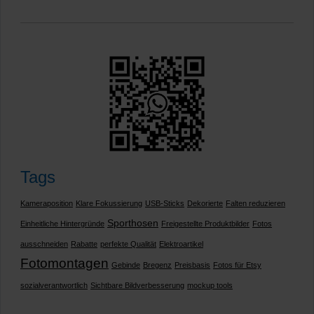
Tags
Kameraposition
Klare Fokussierung
USB-Sticks
Dekorierte
Falten reduzieren
Sporthosen
Einheitliche Hintergründe
Freigestellte Produktbilder
Fotos
ausschneiden
Rabatte
perfekte Qualität
Elektroartikel
Fotomontagen
Gebinde
Bregenz
Preisbasis
Fotos für Etsy
sozialverantwortlich
Sichtbare Bildverbesserung
mockup tools