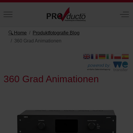
Mobile Menu Toggle
Off
🔍 Home
Produktfotografie Blog
360 Grad Animationen
powered by:
einfache Datenübertragung
360 Grad Animationen