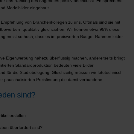
ilder das Ranking des Angebotes positiv beeinflusst. Entsprechend
nd Modelbilder eingebaut.
 Empfehlung von Branchenkollegen zu uns. Oftmals sind sie mit
tbewerbern qualitativ gleichziehen. Wir können etwa 95% dieser
tung meist so hoch, dass es im preiswerten Budget-Rahmen leider
ktive Eigenwerbung nahezu überflüssig machen, andererseits bringt
tierten Standardproduktion bedeuten viele Bilder
d für die Studiobelegung. Gleichzeitig müssen wir fototechnisch
r pauschalisierten Preisfindung die damit verbundene
eden sind?
kel erstellen.
aben überfordert sind?