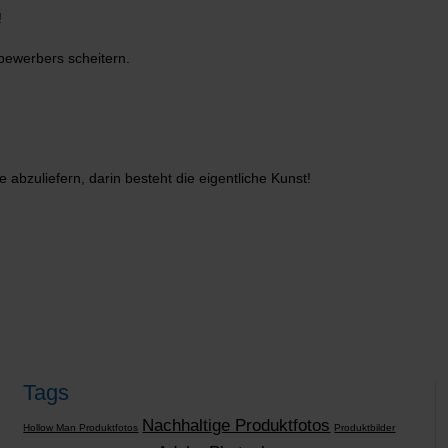
!
tbewerbers scheitern.
bzuliefern, darin besteht die eigentliche Kunst!
Tags
Nachhaltige Produktfotos
Hollow Man Produktfotos
Produktbilder