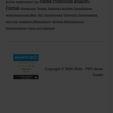
Adobe Photoshop
amazon-
für Print
modell entwurf
Linz
Format
Arbeitskosten
Dresden
Erstauftrag
benötigte Fotoaufnahmen
veranschaulichende Bilder
SEO
Arbeitsbeispiele
Erfolgreiche Produktverkäufe
mehr Pixel
Zusätzliche Bildbearbeitung
Sichtbare Bildverbesserung
Kulanzregelungen
Preise nach Arbeitszeit
Copyright © 2006-2026 - PRO-ducto
GmbH