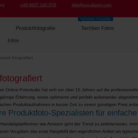
any
+49 9827 240 970
info@pro-ducto.com
Hollowman Fotografie
Produktfotografie
Textilien Fotos
Infos
iswert fotografiert
fotografiert
er Online-Fotostudio hat sich vor über 15 Jahren auf die professionelle F
gjährige Erfahrung, sowie optimierte und perfekt aufeinander abgesti
fachen Produktaufnahmen in kurzer Zeit zu einem günstigen Preis anbi
re Produktfoto-Spezialisten für einfache 
 Handelsplattformen wie Amazon geht der Trend zu zeitintensiven, im
zon-Vorgaben das erste Hauptbild den eigentlichen Artikel als typisch