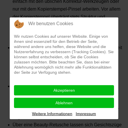
einfach mit den üblichen Korrektur-Werkzeugen oder
nur mit dem Kopierstempel-Pinsel arbeiten. Vor allem
der Kopierstempel überträgt stets Struktur und
Wir benutzen Cookies
Farbigkeit und eignet sich nur für kleinere
Ausbesserungen und Produktfotos mit inhaltlich
Wir nutzen Cookies auf unserer Website. Einige von
nahezu gleichen Bildelementen.
ihnen sind essenziell für den Betrieb der Seite,
während andere uns helfen, diese Website und die
Für Beauty-Retuschen trennt man prinzipiell Helligkeit
Nutzererfahrung zu verbessern (Tracking Cookies). Sie
und Farbigkeit von der Struktur und bearbeitet beide
können selbst entscheiden, ob Sie die Cookies
zulassen möchten. Bitte beachten Sie, dass bei einer
Ebenen getrennt voneinander mit unterschiedlichen
Ablehnung womöglich nicht mehr alle Funktionalitäten
Werkzeugen, sodass in der Summe dann das
der Seite zur Verfügung stehen.
gewünschte Ergebnis herauskommt.
So lassen sich Falten wegretuschieren, ohne dass
Akzeptieren
dabei die Porenstruktur der Haut verloren geht.
Gleichzeitig bleibt auch die Helligkeit und Farbigkeit
Ablehnen
erhalten und kann bei Bedarf separat aufgehellt oder
Weitere Informationen
Impressum
abgedunkelt werden.
Über eine Beauty-Retusche lassen sich Gesichtszüge