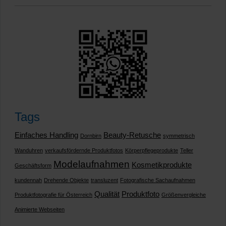
Tags
Einfaches Handling
Beauty-Retusche
Dornbirn
symmetrisch
Wanduhren
verkaufsfördernde Produktfotos
Körperpflegeprodukte
Teller
Modelaufnahmen
Kosmetikprodukte
Geschäftsform
kundennah
Drehende Objekte
transluzent
Fotografische Sachaufnahmen
Qualität
Produktfoto
Produktfotografie für Österreich
Größenvergleiche
Animierte Webseiten