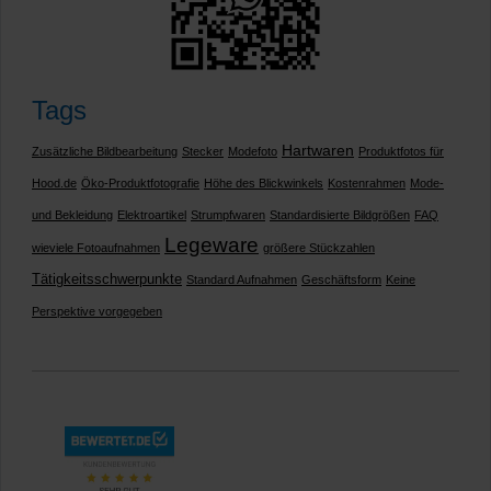
Tags
Hartwaren
Zusätzliche Bildbearbeitung
Stecker
Modefoto
Produktfotos für
Hood.de
Öko-Produktfotografie
Höhe des Blickwinkels
Kostenrahmen
Mode-
und Bekleidung
Elektroartikel
Strumpfwaren
Standardisierte Bildgrößen
FAQ
Legeware
wieviele Fotoaufnahmen
größere Stückzahlen
Tätigkeitsschwerpunkte
Standard Aufnahmen
Geschäftsform
Keine
Perspektive vorgegeben