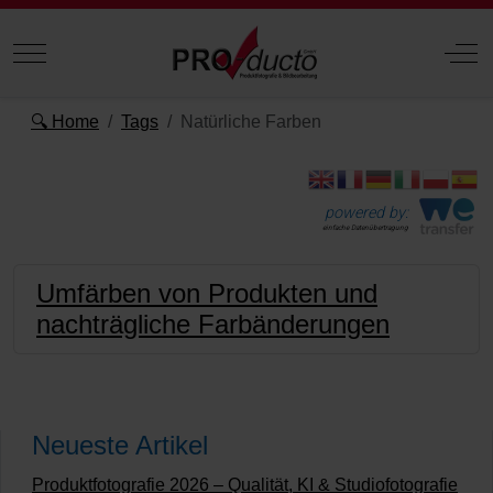
Mobile Menu Toggle
Off
🔍 Home
Tags
Natürliche Farben
powered by:
einfache Datenübertragung
Umfärben von Produkten und
nachträgliche Farbänderungen
Neueste Artikel
Produktfotografie 2026 – Qualität, KI & Studiofotografie