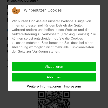
Produktfotografie?
Hollow Man Fotografie | Darauf kommt es an!
Wir benutzen Cookies
Dateiformate und Bilder mit transparentem Hintergrund
Hollowman und Produktfotografie
Wir nutzen Cookies auf unserer Website. Einige von
ihnen sind essenziell für den Betrieb der Seite,
Google Rezensionen
während andere uns helfen, diese Website und die
Nutzererfahrung zu verbessern (Tracking Cookies). Sie
können selbst entscheiden, ob Sie die Cookies
PRO-ducto GmbH
, Fotografie und Bildbearbeitung in
zulassen möchten. Bitte beachten Sie, dass bei einer
Lichtenau
Ablehnung womöglich nicht mehr alle Funktionalitäten
5,0
der Seite zur Verfügung stehen.
⭐⭐⭐⭐⭐
bei
144 Google-Rezensionen
(Stand
02.01.2026)
Alle Rezensionen ansehen
|
Bewertung abgeben
Akzeptieren
Ablehnen
Weitere Informationen
Impressum