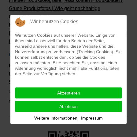
Preise Produktfotografie | Was kosten Produktbilder?
Grüne Produktfotos | Wie geht nachhaltige
Produktfotografie?
Wir benutzen Cookies
Hollow Man Fotografie | Darauf kommt es an!
Dateiformate und Bilder mit transparentem Hintergrund
Wir nutzen Cookies auf unserer Website. Einige von
ihnen sind essenziell für den Betrieb der Seite,
Hollowman und Produktfotografie
während andere uns helfen, diese Website und die
Nutzererfahrung zu verbessern (Tracking Cookies). Sie
Google Rezensionen
können selbst entscheiden, ob Sie die Cookies
zulassen möchten. Bitte beachten Sie, dass bei einer
PRO-ducto GmbH
, Fotografie und Bildbearbeitung in
Ablehnung womöglich nicht mehr alle Funktionalitäten
der Seite zur Verfügung stehen.
Lichtenau
5,0
⭐⭐⭐⭐⭐
bei
144 Google-Rezensionen
(Stand
02.01.2026)
Akzeptieren
Alle Rezensionen ansehen
|
Bewertung abgeben
Ablehnen
Weitere Informationen
Impressum