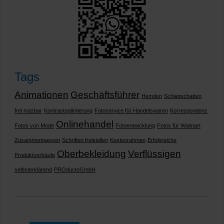
Tags
Animationen
Geschäftsführer
Hemden
Schlagschatten
frei nutzbar
Kontrastoptimierung
Fotoservice für Handelswaren
Korrespondenz
Onlinehandel
Fotos von Mode
Fotoentwicklung
Fotos für Walmart
Zusammenpassen
Schriften freistellen
Kostenrahmen
Erfolgreiche
Oberbekleidung
Verflüssigen
Produktverkäufe
selbsterklärend
PROductoGmbH