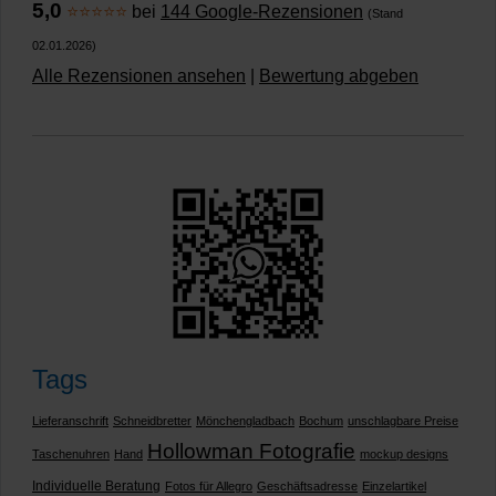
5,0
⭐⭐⭐⭐⭐
bei
144 Google-Rezensionen
(Stand
02.01.2026)
Alle Rezensionen ansehen
|
Bewertung abgeben
Tags
Lieferanschrift
Schneidbretter
Mönchengladbach
Bochum
unschlagbare Preise
Hollowman Fotografie
Taschenuhren
Hand
mockup designs
Individuelle Beratung
Fotos für Allegro
Geschäftsadresse
Einzelartikel