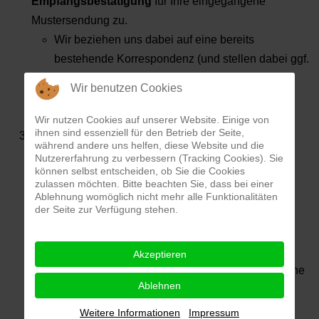
Empfangsbestätigung
für Ihre eingegangene
Mustersendung zu.
Wir beziehen uns dabei auf eine bereits
bestehende Korrespondenz (und stellen dabei ggf.
auch das Fehlen von notwendigen Infos fest).
Wir benutzen Cookies
Wir bestätigen Ihnen damit auch den für Ihren
Auftrag
disponierten Liefertermin
.
Wir nutzen Cookies auf unserer Website. Einige von
ihnen sind essenziell für den Betrieb der Seite,
Sofern Sie keine besonderen Vorgaben machen,
während andere uns helfen, diese Website und die
fotografieren wir Ihre Artikel branchenüblich
mit
Nutzererfahrung zu verbessern (Tracking Cookies). Sie
können selbst entscheiden, ob Sie die Cookies
einer geeigneten Produktausleuchtung.
zulassen möchten. Bitte beachten Sie, dass bei einer
Als Neukunde senden Sie uns bitte
vorab
Ablehnung womöglich nicht mehr alle Funktionalitäten
der Seite zur Verfügung stehen.
Bildmaterial
- gerne auch als Links zu
Konkurrenzprodukten - wie Sie sich Ihre
Aufnahmen vorstellen.
Akzeptieren
Zusätzliche Ausführungsdetails können Sie gerne
Ablehnen
auch mit unseren Fotografen persönlich
besprechen.
Weitere Informationen
Impressum