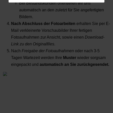
Bei Bestandskunden orientieren wir uns
automatisch an den zuletzt für Sie angefertigten
Bildern.
Nach Abschluss der Fotoarbeiten
erhalten Sie per E-
Mail verkleinerte Vorschaubilder Ihrer fertigen
Fotoaufnahmen zur Ansicht, sowie einen
Download-
Link zu den Originalfiles
.
Nach
Freigabe der Fotoaufnahmen
oder nach 3-5
Tagen Wartezeit werden Ihre
Muster
wieder sorgsam
eingepackt und
automatisch an Sie zurückgesendet.