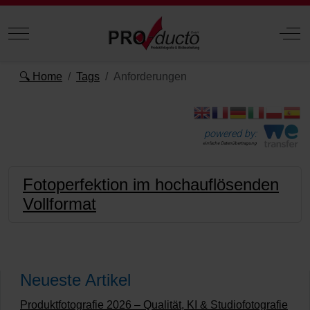
Mobile Menu Toggle
Off
🔍 Home
Tags
Anforderungen
powered by:
einfache Datenübertragung
Fotoperfektion im hochauflösenden
Vollformat
Neueste Artikel
Produktfotografie 2026 – Qualität, KI & Studiofotografie