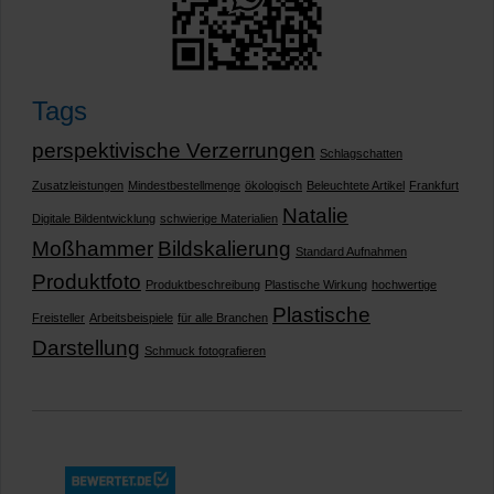
Tags
perspektivische Verzerrungen
Schlagschatten
Zusatzleistungen
Mindestbestellmenge
ökologisch
Beleuchtete Artikel
Frankfurt
Natalie
Digitale Bildentwicklung
schwierige Materialien
Moßhammer
Bildskalierung
Standard Aufnahmen
Produktfoto
Produktbeschreibung
Plastische Wirkung
hochwertige
Plastische
Freisteller
Arbeitsbeispiele
für alle Branchen
Darstellung
Schmuck fotografieren