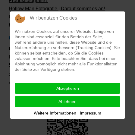
Produktfotografie?
Hollow Man Fotografie | Darauf kommt es an!
Dateiformate und Bilder mit transparentem Hintergrund
Wir benutzen Cookies
Hollowman und Produktfotografie
Wir nutzen Cookies auf unserer Website. Einige von
Google Rezensionen
ihnen sind essenziell für den Betrieb der Seite,
während andere uns helfen, diese Website und die
Nutzererfahrung zu verbessern (Tracking Cookies). Sie
PRO-ducto GmbH
, Fotografie und Bildbearbeitung in
können selbst entscheiden, ob Sie die Cookies
Lichtenau
zulassen möchten. Bitte beachten Sie, dass bei einer
Ablehnung womöglich nicht mehr alle Funktionalitäten
5,0
⭐⭐⭐⭐⭐
bei
144 Google-Rezensionen
(Stand
der Seite zur Verfügung stehen.
02.01.2026)
Alle Rezensionen ansehen
|
Bewertung abgeben
Akzeptieren
Ablehnen
Weitere Informationen
Impressum