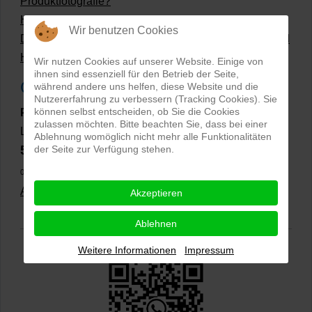
Produktfotografie?
Hollow Man Fotografie | Darauf kommt es an!
Wir benutzen Cookies
Dateiformate und Bilder mit transparentem Hintergrund
Hollowman und Produktfotografie
Wir nutzen Cookies auf unserer Website. Einige von
ihnen sind essenziell für den Betrieb der Seite,
Google Rezensionen
während andere uns helfen, diese Website und die
Nutzererfahrung zu verbessern (Tracking Cookies). Sie
können selbst entscheiden, ob Sie die Cookies
PRO-ducto GmbH
, Fotografie und Bildbearbeitung in
zulassen möchten. Bitte beachten Sie, dass bei einer
Lichtenau
Ablehnung womöglich nicht mehr alle Funktionalitäten
5,0
der Seite zur Verfügung stehen.
⭐⭐⭐⭐⭐
bei
144 Google-Rezensionen
(Stand
02.01.2026)
Alle Rezensionen ansehen
|
Bewertung abgeben
Akzeptieren
Ablehnen
Weitere Informationen
Impressum