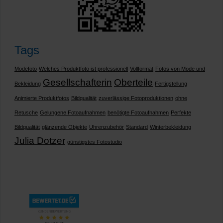
Tags
Modefoto
Welches Produktfoto ist professionell
Vollformat
Fotos von Mode und
Gesellschafterin
Oberteile
Bekleidung
Fertigstellung
Animierte Produktfotos
Bildqualität
zuverlässige Fotoproduktionen
ohne
Retusche
Gelungene Fotoaufnahmen
benötigte Fotoaufnahmen
Perfekte
Bildqualität
glänzende Objekte
Uhrenzubehör
Standard
Winterbekleidung
Julia Dotzer
günstigstes Fotostudio