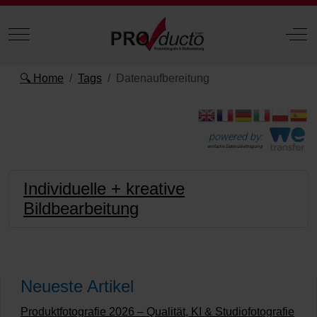
Mobile Menu Toggle
Off
🔍 Home
Tags
Datenaufbereitung
powered by:
einfache Datenübertragung
Individuelle + kreative
Bildbearbeitung
Neueste Artikel
Produktfotografie 2026 – Qualität, KI & Studiofotografie