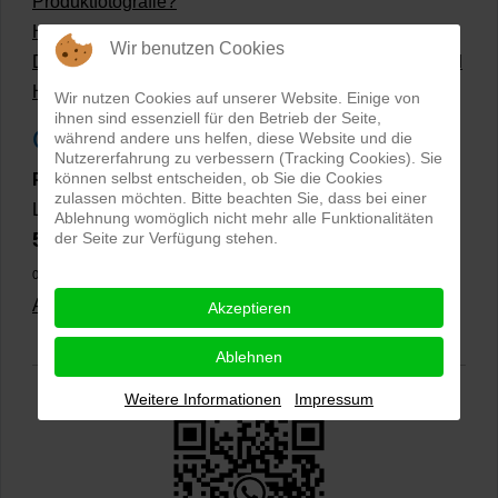
Produktfotografie?
Hollow Man Fotografie | Darauf kommt es an!
Wir benutzen Cookies
Dateiformate und Bilder mit transparentem Hintergrund
Hollowman und Produktfotografie
Wir nutzen Cookies auf unserer Website. Einige von
ihnen sind essenziell für den Betrieb der Seite,
Google Rezensionen
während andere uns helfen, diese Website und die
Nutzererfahrung zu verbessern (Tracking Cookies). Sie
können selbst entscheiden, ob Sie die Cookies
PRO-ducto GmbH
, Fotografie und Bildbearbeitung in
zulassen möchten. Bitte beachten Sie, dass bei einer
Lichtenau
Ablehnung womöglich nicht mehr alle Funktionalitäten
5,0
der Seite zur Verfügung stehen.
⭐⭐⭐⭐⭐
bei
144 Google-Rezensionen
(Stand
02.01.2026)
Alle Rezensionen ansehen
|
Bewertung abgeben
Akzeptieren
Ablehnen
Weitere Informationen
Impressum