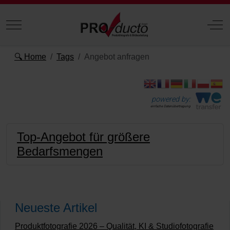
Mobile Menu Toggle
Off
🔍 Home
Tags
Angebot anfragen
powered by:
einfache Datenübertragung
Top-Angebot für größere
Bedarfsmengen
Neueste Artikel
Produktfotografie 2026 – Qualität, KI & Studiofotografie