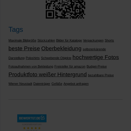
Tags
Maximale Bildgröße
Stückzahlen
Bilder für Kataloge
Verpackungen
Shorts
beste Preise
Oberbekleidung
selbsterkärende
hochwertige Fotos
Darstellung
Poloshirts
Schwebende Objekte
Fotoaufnahmen von Bekleidung
Freisteller für amazon
Budget-Preise
Produktfoto weißer Hintergrund
bezahlbare Preise
Wiener Neustadt
Datenträger
Gefäße
Angebot anfragen