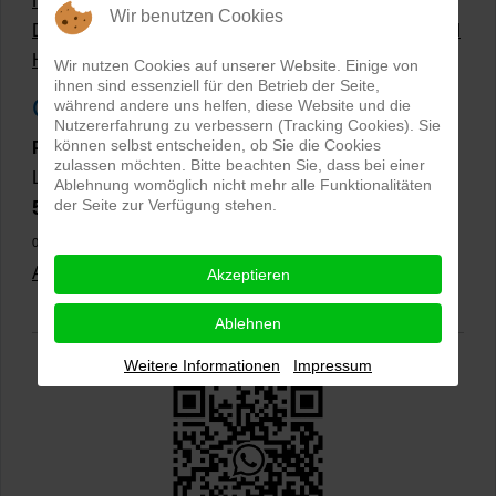
Hollow Man Fotografie | Darauf kommt es an!
Wir benutzen Cookies
Dateiformate und Bilder mit transparentem Hintergrund
Hollowman und Produktfotografie
Wir nutzen Cookies auf unserer Website. Einige von
ihnen sind essenziell für den Betrieb der Seite,
Google Rezensionen
während andere uns helfen, diese Website und die
Nutzererfahrung zu verbessern (Tracking Cookies). Sie
können selbst entscheiden, ob Sie die Cookies
PRO-ducto GmbH
, Fotografie und Bildbearbeitung in
zulassen möchten. Bitte beachten Sie, dass bei einer
Lichtenau
Ablehnung womöglich nicht mehr alle Funktionalitäten
der Seite zur Verfügung stehen.
5,0
⭐⭐⭐⭐⭐
bei
144 Google-Rezensionen
(Stand
02.01.2026)
Alle Rezensionen ansehen
|
Bewertung abgeben
Akzeptieren
Ablehnen
Weitere Informationen
Impressum