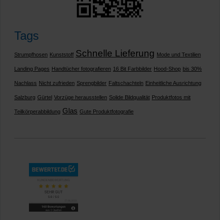
Tags
Schnelle Lieferung
Strumpfhosen
Kunststoff
Mode und Textilien
Landing Pages
Handtücher fotografieren
16 Bit Farbbilder
Hood-Shop
bis 30%
Nachlass
Nicht zufrieden
Sprengbilder
Faltschachteln
Einheitliche Ausrichtung
Salzburg
Gürtel
Vorzüge herausstellen
Solide Bildqualität
Produktfotos mit
Glas
Teilkörperabbildung
Gute Produktfotografie