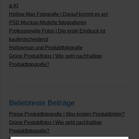
& KI
Hollow Man Fotografie | Darauf kommt es an!
PSD Mockup-Modelle fotografieren
Professionelle Fotos | Der erste Eindruck ist
kaufentscheidend
Hollowman und Produktfotografie
Grüne Produktfotos | Wie geht nachhaltige
Produktfotografie?
Beliebteste Beiträge
Preise Produktfotografie | Was kosten Produktbilder?
Grüne Produktfotos | Wie geht nachhaltige
Produktfotografie?