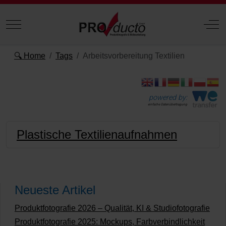
Mobile Menu Toggle
Off
🔍 Home
Tags
Arbeitsvorbereitung Textilien
powered by:
einfache Datenübertragung
Plastische Textilienaufnahmen
Neueste Artikel
Produktfotografie 2026 – Qualität, KI & Studiofotografie
Produktfotografie 2025: Mockups, Farbverbindlichkeit