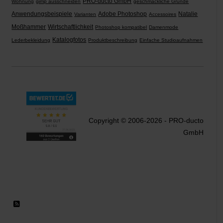
PRO-ducto GmbH
Wohnung
gimp ausschneiden
geschmackliche Gründe
Anwendungsbeispiele
Adobe Photoshop
Natalie
Varianten
Accessoires
Moßhammer
Wirtschaftlichkeit
Photoshop kompatibel
Damenmode
Katalogfotos
Lederbekleidung
Produktbeschreibung
Einfache Studioaufnahmen
Copyright © 2006-2026 - PRO-ducto
GmbH
RSS 2.0