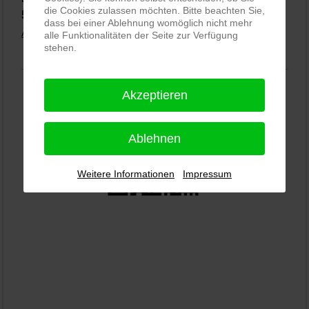
die Cookies zulassen möchten. Bitte beachten Sie,
5,0
⭐⭐⭐⭐⭐
bei
144 Google-Rezensionen
(Stand 02.01.2026)
dass bei einer Ablehnung womöglich nicht mehr
Alle Rezensionen ansehen
|
Bewertung abgeben
alle Funktionalitäten der Seite zur Verfügung
stehen.
Akzeptieren
Ablehnen
Weitere Informationen
Impressum