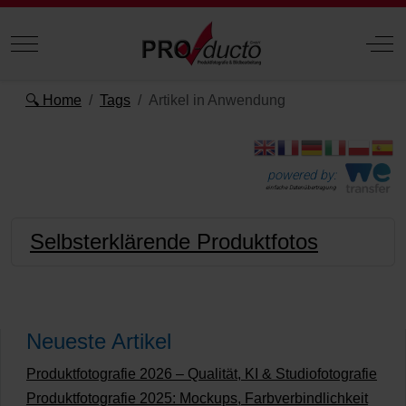
Mobile Menu Toggle
Off
🔍 Home
Tags
Artikel in Anwendung
powered by:
einfache Datenübertragung
Selbsterklärende Produktfotos
Neueste Artikel
Produktfotografie 2026 – Qualität, KI & Studiofotografie
Produktfotografie 2025: Mockups, Farbverbindlichkeit