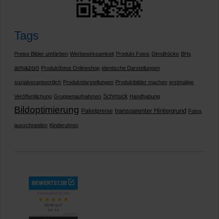
Tags
Preise Bilder umfärben
Werbewirksamkeit
Produkt Fotos
Dirndlröcke
BHs
amazon
Produktfotos Onlineshop
identische Darstellungen
sozialverantwortlich
Produktdarstellungen
Produktbilder machen
erstmalige
Schmuck
Veröffentlichung
Gruppenaufnahmen
Handhabung
Bildoptimierung
transparenter Hintergrund
Paketpreise
Fotos
ausschneiden
Kinderuhren