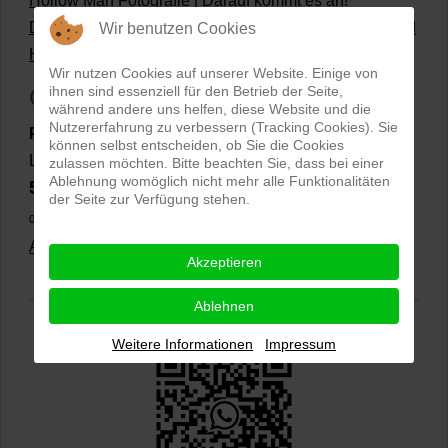
Hollow Man Fotografie | Darauf kommt es an!
Dateiformate und Bilder mit transparentem Hintergrund
Wir benutzen Cookies
Hollowman und Produktfotografie
Wir nutzen Cookies auf unserer Website. Einige von
ihnen sind essenziell für den Betrieb der Seite,
Google Rezensionen
während andere uns helfen, diese Website und die
Nutzererfahrung zu verbessern (Tracking Cookies). Sie
PRO-ducto GmbH
, Fotografie und Bildbearbeitung in
können selbst entscheiden, ob Sie die Cookies
Lichtenau
zulassen möchten. Bitte beachten Sie, dass bei einer
Ablehnung womöglich nicht mehr alle Funktionalitäten
5,0
⭐⭐⭐⭐⭐
bei
144 Google-Rezensionen
(Stand
der Seite zur Verfügung stehen.
02.01.2026)
Alle Rezensionen ansehen
|
Bewertung abgeben
Akzeptieren
Ablehnen
Weitere Informationen
Impressum