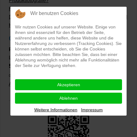
Produktfotografie?
Hollow Man Fotografie | Darauf kommt es an!
Wir benutzen Cookies
Dateiformate und Bilder mit transparentem Hintergrund
Hollowman und Produktfotografie
Wir nutzen Cookies auf unserer Website. Einige von
ihnen sind essenziell für den Betrieb der Seite,
Google Rezensionen
während andere uns helfen, diese Website und die
Nutzererfahrung zu verbessern (Tracking Cookies). Sie
können selbst entscheiden, ob Sie die Cookies
PRO-ducto GmbH
, Fotografie und Bildbearbeitung in
zulassen möchten. Bitte beachten Sie, dass bei einer
Lichtenau
Ablehnung womöglich nicht mehr alle Funktionalitäten
5,0
der Seite zur Verfügung stehen.
⭐⭐⭐⭐⭐
bei
144 Google-Rezensionen
(Stand
02.01.2026)
Alle Rezensionen ansehen
|
Bewertung abgeben
Akzeptieren
Ablehnen
Weitere Informationen
Impressum