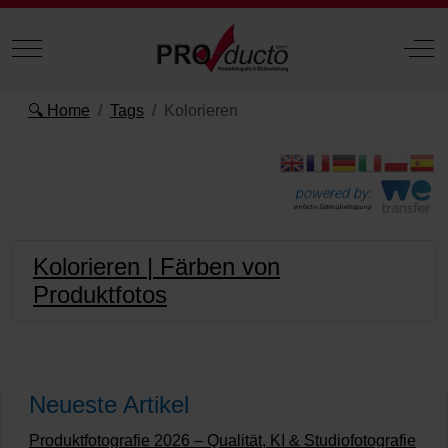
Mobile Menu Toggle
Off
🔍 Home
Tags
Kolorieren
powered by:
einfache Datenübertragung
Kolorieren | Färben von
Produktfotos
Neueste Artikel
Produktfotografie 2026 – Qualität, KI & Studiofotografie