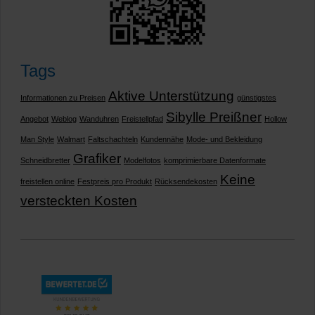
Tags
Aktive Unterstützung
Informationen zu Preisen
günstigstes
Sibylle Preißner
Angebot
Weblog
Wanduhren
Freistellpfad
Hollow
Man Style
Walmart
Faltschachteln
Kundennähe
Mode- und Bekleidung
Grafiker
Schneidbretter
Modelfotos
komprimierbare Datenformate
Keine
freistellen online
Festpreis pro Produkt
Rücksendekosten
versteckten Kosten