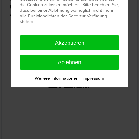
die Cookies zulassen möchten. Bitte beachten Sie,
5,0
⭐⭐⭐⭐⭐
bei
144 Google-Rezensionen
(Stand 02.01.2026)
dass bei einer Ablehnung womöglich nicht mehr
Alle Rezensionen ansehen
|
Bewertung abgeben
alle Funktionalitäten der Seite zur Verfügung
stehen.
Akzeptieren
Ablehnen
Weitere Informationen
Impressum