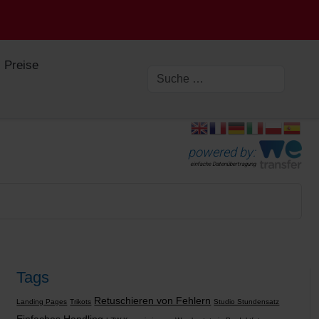
Preise
powered by:
einfache Datenübertragung
Tags
Retuschieren von Fehlern
Landing Pages
Trikots
Studio Stundensatz