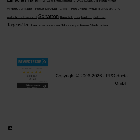
Einfaches Handling
LZW-Komprimierung
Was kostet ein Produktfoto
Angebot anfragen
Preise Milieuaufnahmen
Produktfoto Metall
Barfuß Schuhe
Schatten
wirtschaftlich sinnvoll
Komplettpreis
Kartons
Zalando
Tagessätze
Kundenrezessionen
3d mockups
Preise Studiozeiten
Copyright © 2006-2026 - PRO-ducto
GmbH
RSS 2.0