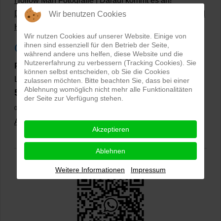
Hollow Man Fotografie | Darauf kommt es an!
Dateiformate und Bilder mit transparentem Hintergrund
Wir benutzen Cookies
Hollowman und Produktfotografie
Wir nutzen Cookies auf unserer Website. Einige von
ihnen sind essenziell für den Betrieb der Seite,
Google Rezensionen
während andere uns helfen, diese Website und die
Nutzererfahrung zu verbessern (Tracking Cookies). Sie
PRO-ducto GmbH
, Fotografie und Bildbearbeitung in
können selbst entscheiden, ob Sie die Cookies
Lichtenau
zulassen möchten. Bitte beachten Sie, dass bei einer
Ablehnung womöglich nicht mehr alle Funktionalitäten
5,0
⭐⭐⭐⭐⭐
bei
144 Google-Rezensionen
(Stand
der Seite zur Verfügung stehen.
02.01.2026)
Alle Rezensionen ansehen
|
Bewertung abgeben
Akzeptieren
Ablehnen
Weitere Informationen
Impressum