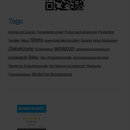
Tags
technische Gründe
Formatänderungen
Preise nach Arbeitszeit
Produktfoto
Shirts
Textilien
Billard
powerpoint bild freistellen
Günstig
keine Rüstkosten
amazon
Zielsetzung
42 Megapixel
verantwortungsbewusst
preiswerte Bilder
Öko-Produktfotografie
überregional ausgerichtet
Plastische Produktfotografie
foto hintergrund entfernen
Plastische
Modische Accessoires
Fotoaufnahmen