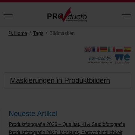
Mobile Menu Toggle
Off
🔍 Home
Tags
Bildmasken
powered by:
einfache Datenübertragung
Maskierungen in Produktbildern
Neueste Artikel
Produktfotografie 2026 – Qualität, KI & Studiofotografie
Produktfotografie 2025: Mockups, Farbverbindlichkeit