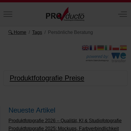
Mobile Menu Toggle
Off
🔍 Home
Tags
Persönliche Beratung
powered by:
einfache Datenübertragung
Produktfotografie Preise
Neueste Artikel
Produktfotografie 2026 – Qualität, KI & Studiofotografie
Produktfotografie 2025: Mockups, Farbverbindlichkeit