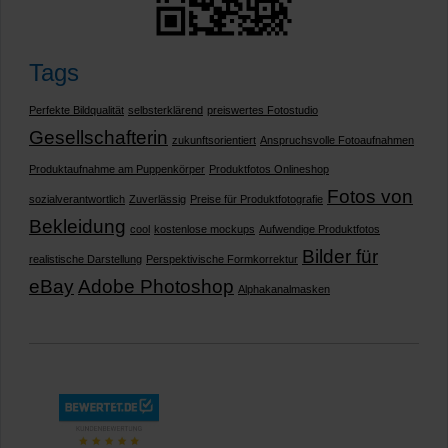
Tags
Perfekte Bildqualität
selbsterklärend
preiswertes Fotostudio
Gesellschafterin
zukunftsorientiert
Anspruchsvolle Fotoaufnahmen
Produktaufnahme am Puppenkörper
Produktfotos Onlineshop
Fotos von
sozialverantwortlich
Zuverlässig
Preise für Produktfotografie
Bekleidung
cool
kostenlose mockups
Aufwendige Produktfotos
Bilder für
realistische Darstellung
Perspektivische Formkorrektur
eBay
Adobe Photoshop
Alphakanalmasken