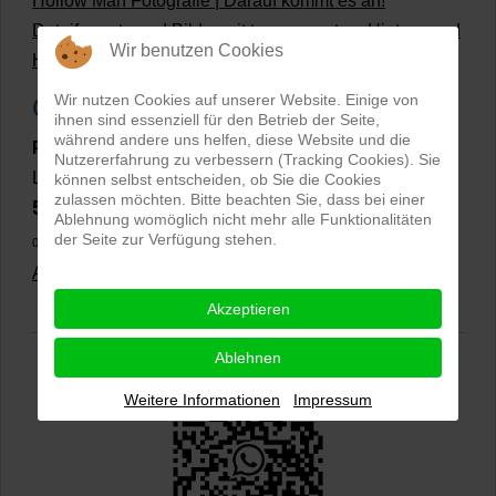
Hollow Man Fotografie | Darauf kommt es an!
Dateiformate und Bilder mit transparentem Hintergrund
Wir benutzen Cookies
Hollowman und Produktfotografie
Wir nutzen Cookies auf unserer Website. Einige von
Google Rezensionen
ihnen sind essenziell für den Betrieb der Seite,
während andere uns helfen, diese Website und die
PRO-ducto GmbH
, Fotografie und Bildbearbeitung in
Nutzererfahrung zu verbessern (Tracking Cookies). Sie
Lichtenau
können selbst entscheiden, ob Sie die Cookies
zulassen möchten. Bitte beachten Sie, dass bei einer
5,0
⭐⭐⭐⭐⭐
bei
144 Google-Rezensionen
(Stand
Ablehnung womöglich nicht mehr alle Funktionalitäten
der Seite zur Verfügung stehen.
02.01.2026)
Alle Rezensionen ansehen
|
Bewertung abgeben
Akzeptieren
Ablehnen
Weitere Informationen
Impressum